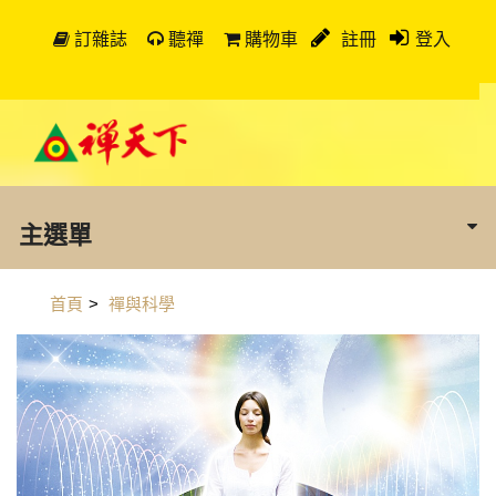
訂雜誌
聽禪
購物車
註冊
登入
主選單
首頁
>
禪與科學