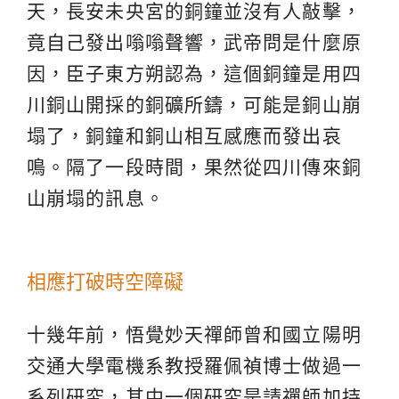
天，長安未央宮的銅鐘並沒有人敲擊，
竟自己發出嗡嗡聲響，武帝問是什麼原
因，臣子東方朔認為，這個銅鐘是用四
川銅山開採的銅礦所鑄，可能是銅山崩
塌了，銅鐘和銅山相互感應而發出哀
鳴。隔了一段時間，果然從四川傳來銅
山崩塌的訊息。
相應打破時空障礙
十幾年前，悟覺妙天禪師曾和國立陽明
交通大學電機系教授羅佩禎博士做過一
系列研究，其中一個研究是請禪師加持