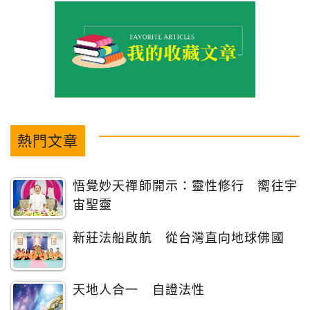
熱門文章
悟覺妙天禪師開示：靈性修行 嚮往宇
宙聖靈
新莊法船啟航 從台灣直向地球佛國
天地人合一 自證法性