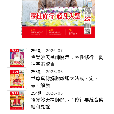
256期
2026-07
悟覺妙天禪師開示：靈性修行 嚮
往宇宙聖靈
255期
2026-06
世尊真傳解脫輪迴大法戒、定、
慧、解脫
254期
2026-05
悟覺妙天禪師開示：修行要統合佛
經和見證