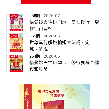
256期
2026-07
悟覺妙天禪師開示：靈性修行 嚮
往宇宙聖靈
255期
2026-06
世尊真傳解脫輪迴大法戒、定、
慧、解脫
254期
2026-05
悟覺妙天禪師開示：修行要統合佛
經和見證