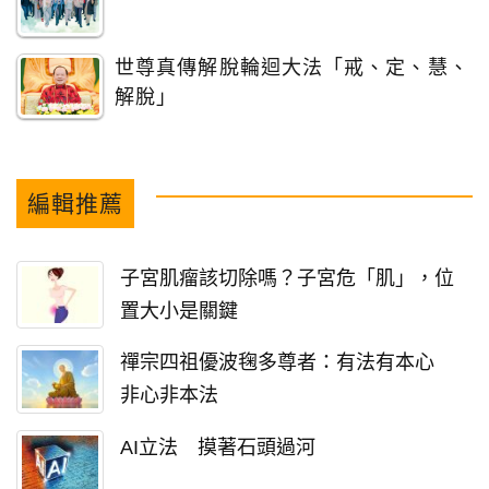
世尊真傳解脫輪迴大法「戒、定、慧、
解脫」
編輯推薦
子宮肌瘤該切除嗎？子宮危「肌」，位
置大小是關鍵
禪宗四祖優波毱多尊者：有法有本心
非心非本法
AI立法 摸著石頭過河