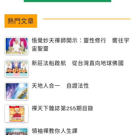
熱門文章
悟覺妙天禪師開示：靈性修行 嚮往宇
宙聖靈
新莊法船啟航 從台灣直向地球佛國
天地人合一 自證法性
禪天下雜誌第255期目錄
領袖禪教你人生課