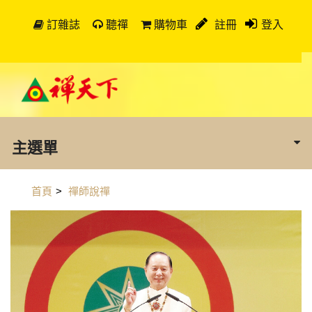
訂雜誌
聽禪
購物車
註冊
登入
主選單
首頁
>
禪師說禪