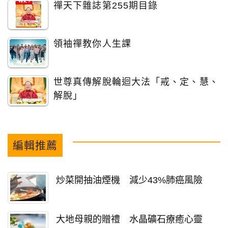
禪天下雜誌第255期目錄
領袖禪教你人生課
世尊真傳解脫輪迴大法「戒、定、慧、
解脫」
編輯推薦
炒菜開抽油煙機 減少43%肺癌風險
大地母親的贈禮 水晶礦石療癒心靈