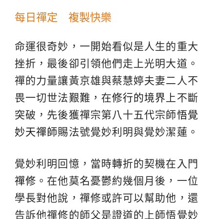
每日禪定 複製快樂
命運很奇妙，一開始看似是人生的重大
挫折，最後卻引領他們走上光明大道。
禪的力量讓黃京雄與蔡慧婷夫妻二人不
畏一切世法艱難，在
修行的境界
上不斷
突破，先後獲禪宗第八十五代宗師
悟覺
妙天禪師
賜法號覺妙利明與覺妙潔蓮。
覺妙利明回憶，當時轉折的契機在入門
禪修
。在他莫名憂鬱約幾個月後，一位
學長對他說，禪修或許可以幫助他，還
告訴他禪修的師父是證道的上師悟覺妙