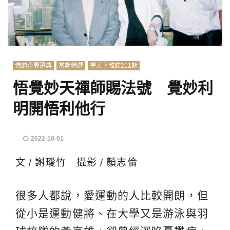
佛的奇異恩典
當期精選
禪天下雜誌211期
悟覺妙天禪師賜法號 覺妙利
明開悟利他行
2022-10-01
文 / 謝璦竹 攝影 / 顏志倫
很多人都說，愛運動的人比較開朗，但
從小是運動健將、在大學又是游泳與羽