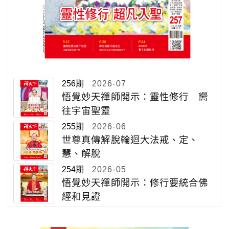
256期
2026-07
悟覺妙天禪師開示：靈性修行 嚮
往宇宙聖靈
255期
2026-06
世尊真傳解脫輪迴大法戒、定、
慧、解脫
254期
2026-05
悟覺妙天禪師開示：修行要統合佛
經和見證