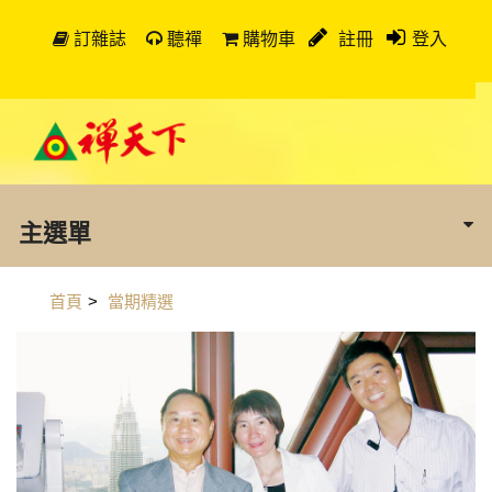
訂雜誌
聽禪
購物車
註冊
登入
主選單
首頁
>
當期精選