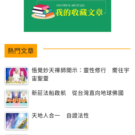
熱門文章
悟覺妙天禪師開示：靈性修行 嚮往宇
宙聖靈
新莊法船啟航 從台灣直向地球佛國
天地人合一 自證法性