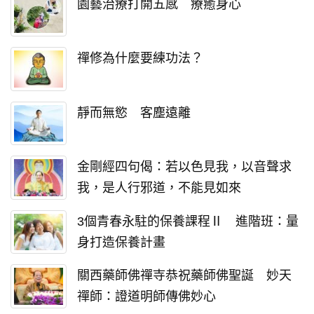
園藝治療打開五感 療癒身心
禪修為什麼要練功法？
靜而無慾 客塵遠離
金剛經四句偈：若以色見我，以音聲求
我，是人行邪道，不能見如來
3個青春永駐的保養課程Ⅱ 進階班：量
身打造保養計畫
關西藥師佛禪寺恭祝藥師佛聖誕 妙天
禪師：證道明師傳佛妙心