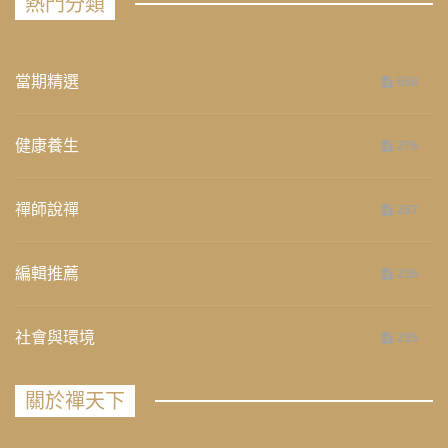
熱門分類
當期精選
658
健康養生
276
禪師說禪
267
編輯推薦
236
社會與環境
235
關於禪天下