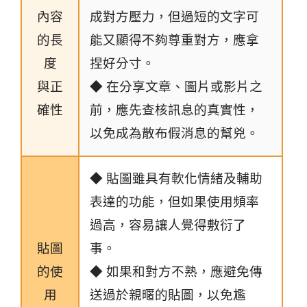
內容
成對方壓力，但過短的文字可
的長
能又顯得不夠尊重對方，應拿
度
捏好分寸。
與正
◆ 在分享文章、圖片或影片之
確性
前，應先查核訊息的真實性，
以免成為散布假消息的幫兇。
◆ 貼圖雖具有軟化情緒及輔助
表達的功能，但如果使用頻率
過高，容易讓人覺得敷衍了
貼圖
事。
的使
◆ 如果和對方不熟，應避免傳
用
送過於親暱的貼圖，以免尷