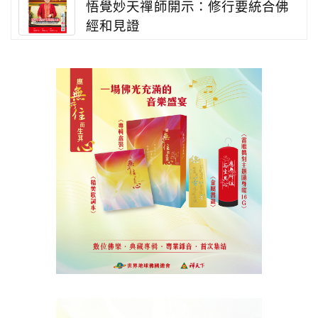
悟覺妙天禪師開示：修行要統合佛
經和見證