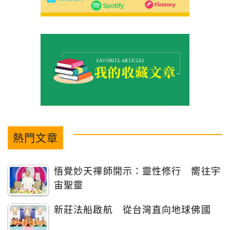
熱門文章
悟覺妙天禪師開示：靈性修行 嚮往宇
宙聖靈
新莊法船啟航 從台灣直向地球佛國