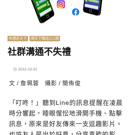
有禮走天下
禪天下雜誌211期
社群溝通不失禮
2022-10-01
文 / 詹珮蓉 攝影 / 簡侑俊
「叮咚！」聽到Line的訊息提醒在凌晨
時分響起，睡眼惺忪地滑開手機、點擊
訊息，原來是好友傳來一支逗趣影片。
也許友人是出於好意，分享喜歡的影