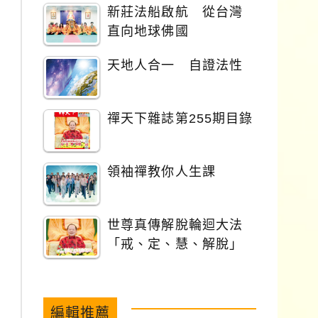
新莊法船啟航 從台灣
直向地球佛國
天地人合一 自證法性
禪天下雜誌第255期目錄
領袖禪教你人生課
世尊真傳解脫輪迴大法
「戒、定、慧、解脫」
編輯推薦