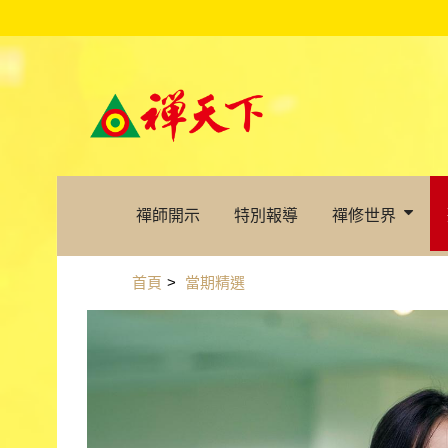
禪師開示
特別報導
禪修世界
首頁
>
當期精選