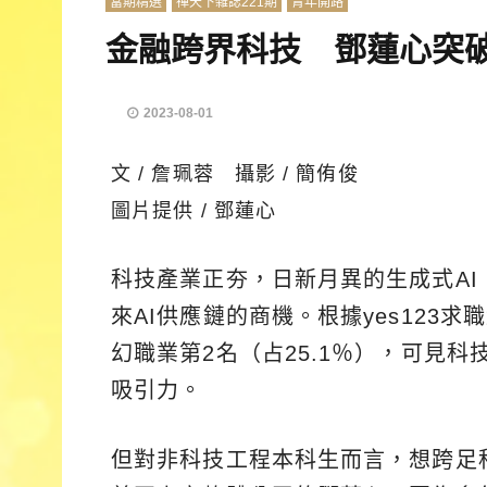
當期精選
禪天下雜誌221期
青年開路
金融跨界科技 鄧蓮心突
2023-08-01
文 / 詹珮蓉 攝影 / 簡侑俊
圖片提供 / 鄧蓮心
科技產業正夯，日新月異的生成式A
來AI供應鏈的商機。根據yes123
幻職業第2名（占25.1％），可見
吸引力。
但對非科技工程本科生而言，想跨足