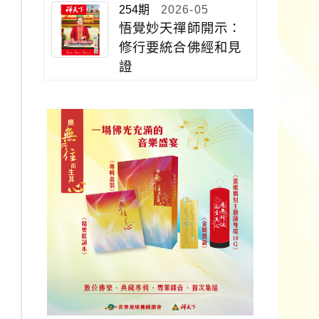
254期
2026-05
悟覺妙天禪師開示：
修行要統合佛經和見
證