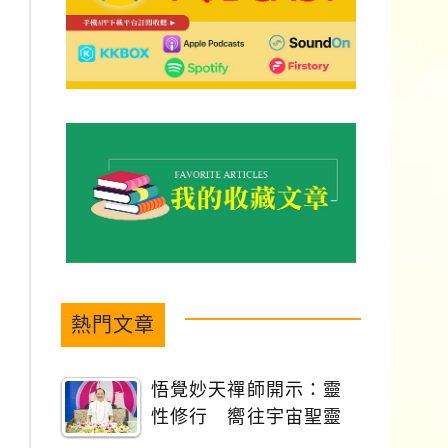
熱門文章
悟覺妙天禪師開示：靈
性修行 嚮往宇宙聖靈