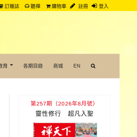
訂雜誌
聽禪
購物車
註冊
登入
教育
各期目錄
商城
EN
第257期（2026年8月號）
靈性修行 超凡入聖