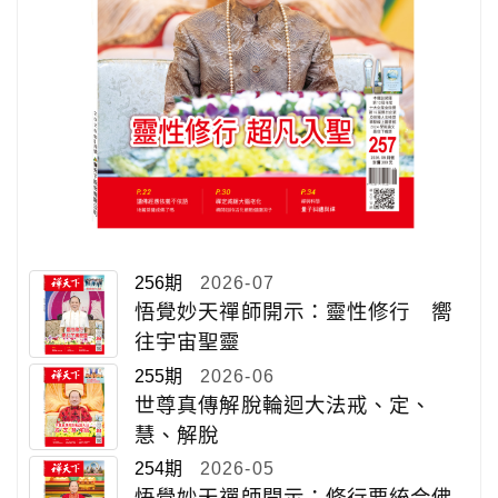
256期
2026-07
悟覺妙天禪師開示：靈性修行 嚮
往宇宙聖靈
255期
2026-06
世尊真傳解脫輪迴大法戒、定、
慧、解脫
254期
2026-05
悟覺妙天禪師開示：修行要統合佛