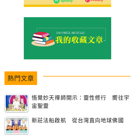
熱門文章
悟覺妙天禪師開示：靈性修行 嚮往宇
宙聖靈
新莊法船啟航 從台灣直向地球佛國