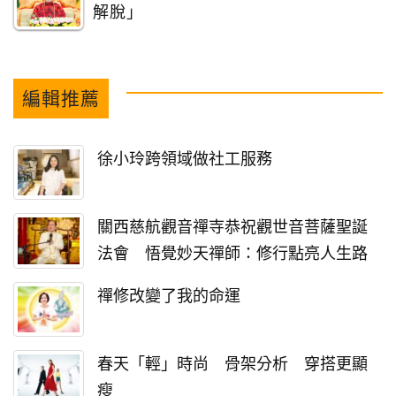
解脫」
編輯推薦
徐小玲跨領域做社工服務
關西慈航觀音禪寺恭祝觀世音菩薩聖誕
法會 悟覺妙天禪師：修行點亮人生路
禪修改變了我的命運
春天「輕」時尚 骨架分析 穿搭更顯
瘦