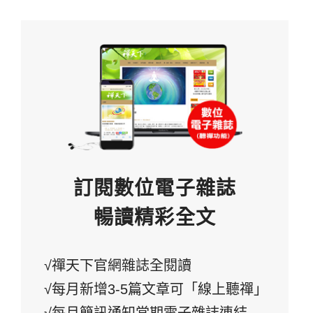
訂閱數位電子雜誌
暢讀精彩全文
√禪天下官網雜誌全閱讀
√每月新增3-5篇文章可「線上聽禪」