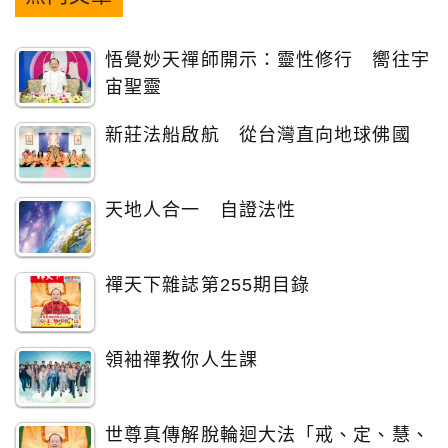
悟覺妙天禪師開示：靈性修行 嚮往宇
宙聖靈
新莊法船啟航 從台灣直向地球佛國
天地人合一 自證法性
禪天下雜誌第255期目錄
領袖禪教你人生課
世尊真傳解脫輪迴大法「戒、定、慧、