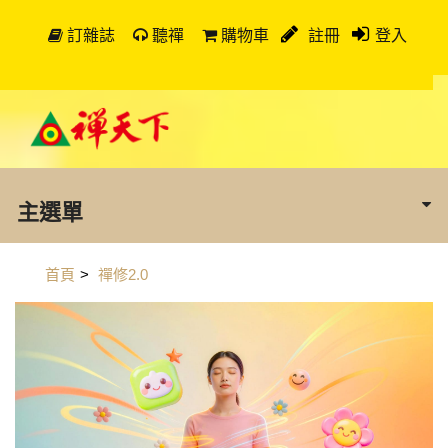
訂雜誌
聽禪
購物車
註冊
登入
主選單
首頁
>
禪修2.0