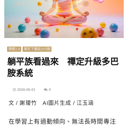
禪修2.0
禪天下雜誌255期
躺平族看過來 禪定升級多巴
胺系統
2026-06-01
0
文 / 謝璦竹 AI圖片生成 / 江玉涵
在學習上有過動傾向、無法長時間專注