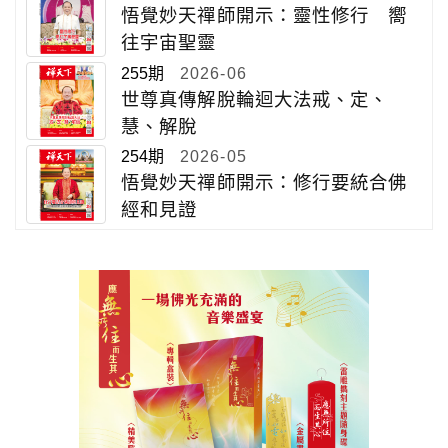
悟覺妙天禪師開示：靈性修行 嚮
往宇宙聖靈
255期
2026-06
世尊真傳解脫輪迴大法戒、定、
慧、解脫
254期
2026-05
悟覺妙天禪師開示：修行要統合佛
經和見證