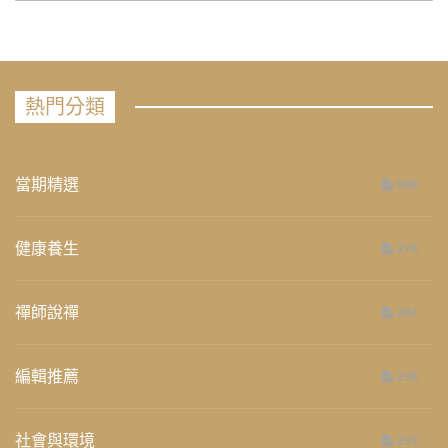
熱門分類
當期精選
658
健康養生
276
禪師說禪
267
編輯推薦
236
社會與環境
235