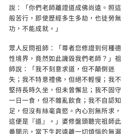
說：「你們老師離證道成佛尚遠。照這
般苦行，即使歷經多生多劫，也徒勞無
功，不能成就。」
眾人反問祖師：「尊者您修證到何種德
性境界，竟然如此譏毀我們老師？」祖
師說：「我不刻意求道，但不顛倒迷
失；我不特意禮佛，但絕不輕慢；我不
堅持長時久坐，但未曾懈怠；我不固守
一日一食，但不雜亂飲食；我不自認知
足，但沒有絲毫貪慾。內心別無所求，
這便是『道』。」婆修盤頭聽完祖師此
番開示，當下生起遠離一切煩惱的無漏