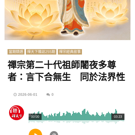
當期精選
禪天下雜誌255期
禪宗經典故事
禪宗第二十代祖師闍夜多尊
者：言下合無生 同於法界性
2026-06-01
0
00:00
03:23