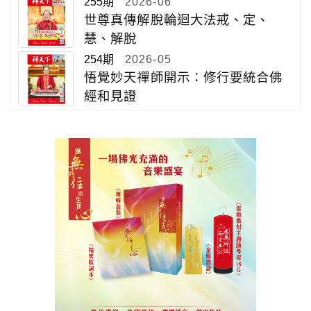
255期
2026-06
世尊真傳解脫輪迴大法戒、定、
慧、解脫
254期
2026-05
悟覺妙天禪師開示：修行要統合佛
經和見證