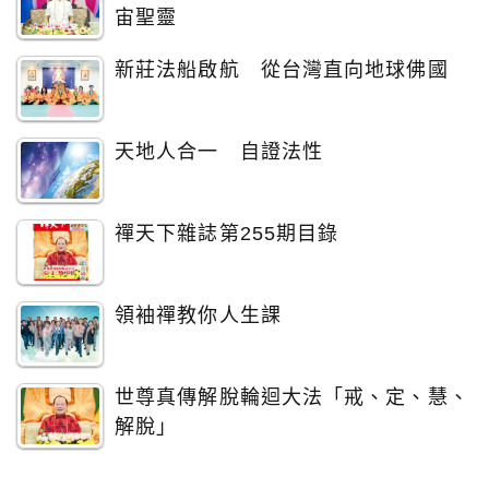
宙聖靈
新莊法船啟航 從台灣直向地球佛國
天地人合一 自證法性
禪天下雜誌第255期目錄
領袖禪教你人生課
世尊真傳解脫輪迴大法「戒、定、慧、
解脫」