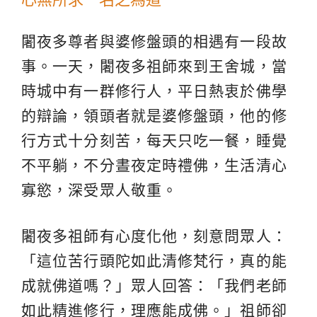
闍夜多尊者與婆修盤頭的相遇有一段故
事。一天，闍夜多祖師來到王舍城，當
時城中有一群修行人，平日熱衷於佛學
的辯論，領頭者就是婆修盤頭，他的修
行方式十分刻苦，每天只吃一餐，睡覺
不平躺，不分晝夜定時禮佛，生活清心
寡慾，深受眾人敬重。
闍夜多祖師有心度化他，刻意問眾人：
「這位苦行頭陀如此清修梵行，真的能
成就佛道嗎？」眾人回答：「我們老師
如此精進修行，理應能成佛。」祖師卻