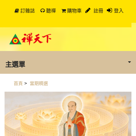
訂雜誌
聽禪
購物車
註冊
登入
主選單
首頁
>
當期精選