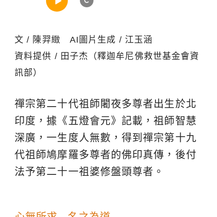
文 / 陳羿緻 AI圖片生成 / 江玉涵
資料提供 / 田子杰（釋迦牟尼佛救世基金會資
訊部）
禪宗第二十代祖師闍夜多尊者出生於北
印度，據《五燈會元》記載，祖師智慧
深廣，一生度人無數，得到禪宗第十九
代祖師鳩摩羅多尊者的佛印真傳，後付
法予第二十一祖婆修盤頭尊者。
心無所求 名之為道