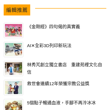
編輯推薦
《金剛經》四句偈的真實義
AI✕全彩3D列印新玩法
林秀芃創立獨立書店 重建苑裡文化自
信
救世會連續12年榮獲宗教公益獎
5個點子暢通血液，手腳不再泠冰冰