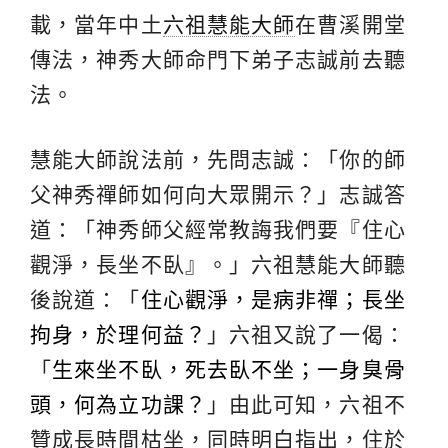
載，當年中土
六祖慧能大師
在曹溪開堂
傳法，神秀大師命門下弟子志誠前去聽
法。
慧能大師說法前，先問志誠：「你的師
父神秀禪師如何向大眾開示？」志誠答
道：「神秀師父經常教誨我們要『住心
觀淨，長坐不臥』。」六祖慧能大師聽
後說道：「
住心觀淨，是病非禪；長坐
拘身，於理何益？
」六祖又說了一偈：
「
生來坐不臥，死去臥不坐；一身臭骨
頭，何為立功課？
」由此可知，六祖不
贊成長時間枯坐，同時明白指出，住於