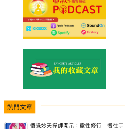
熱門文章
悟覺妙天禪師開示：靈性修行 嚮往宇