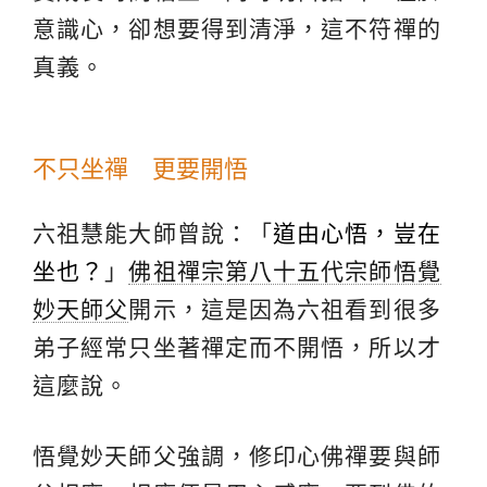
意識心，卻想要得到清淨，這不符禪的
真義。
不只坐禪 更要開悟
六祖慧能大師曾說：「
道由心悟，豈在
坐也？
」
佛祖禪宗第八十五代宗師悟覺
妙天師父
開示，這是因為六祖看到很多
弟子經常只坐著禪定而不開悟，所以才
這麼說。
悟覺妙天師父強調，修印心佛禪要與師