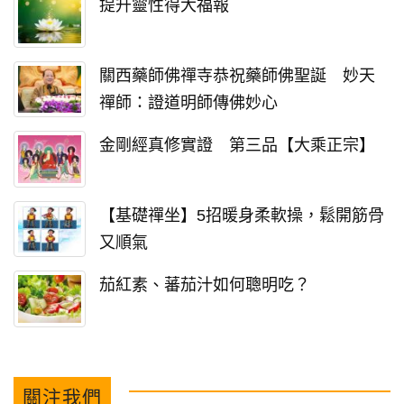
提升靈性得大福報
關西藥師佛禪寺恭祝藥師佛聖誕 妙天
禪師：證道明師傳佛妙心
金剛經真修實證 第三品【大乘正宗】
【基礎禪坐】5招暖身柔軟操，鬆開筋骨
又順氣
茄紅素、蕃茄汁如何聰明吃？
關注我們