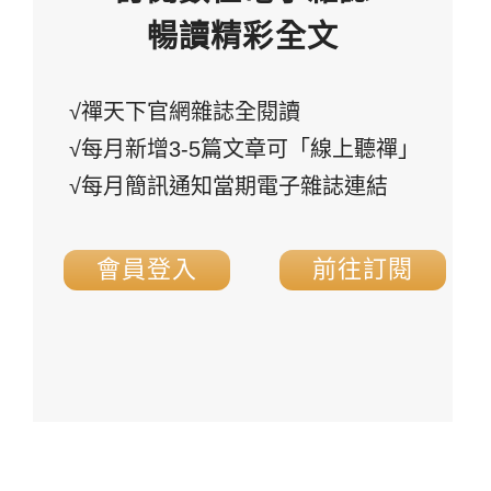
暢讀精彩全文
√禪天下官網雜誌全閱讀
√每月新增3-5篇文章可「線上聽禪」
√每月簡訊通知當期電子雜誌連結
會員登入
前往訂閱