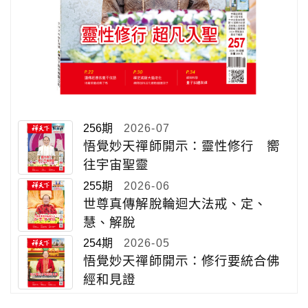
256期
2026-07
悟覺妙天禪師開示：靈性修行 嚮
往宇宙聖靈
255期
2026-06
世尊真傳解脫輪迴大法戒、定、
慧、解脫
254期
2026-05
悟覺妙天禪師開示：修行要統合佛
經和見證