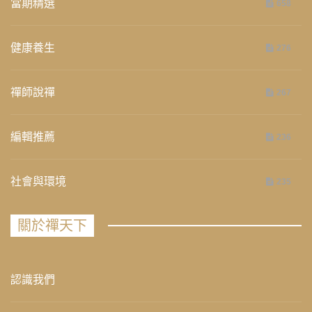
當期精選
658
健康養生
276
禪師說禪
267
編輯推薦
236
社會與環境
235
關於禪天下
認識我們