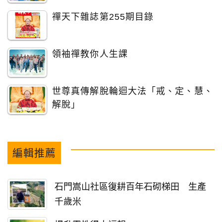
禪天下雜誌第255期目錄
領袖禪教你人生課
世尊真傳解脫輪迴大法「戒、定、慧、
解脫」
編輯推薦
石門嵩山社區復耕百年石砌梯田 生產
千歲米