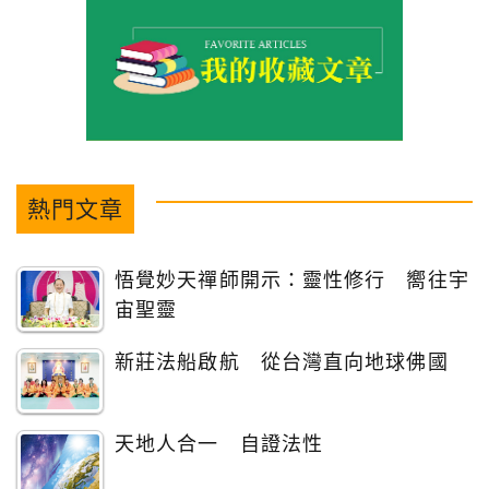
熱門文章
悟覺妙天禪師開示：靈性修行 嚮往宇
宙聖靈
新莊法船啟航 從台灣直向地球佛國
天地人合一 自證法性