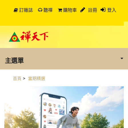
訂雜誌
聽禪
購物車
註冊
登入
主選單
首頁
>
當期精選