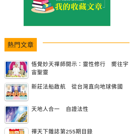
熱門文章
悟覺妙天禪師開示：靈性修行 嚮往宇
宙聖靈
新莊法船啟航 從台灣直向地球佛國
天地人合一 自證法性
禪天下雜誌第255期目錄