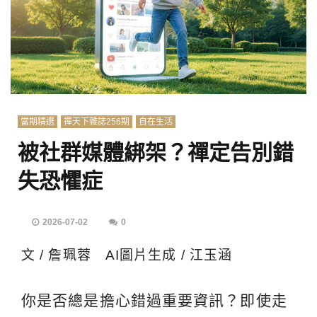
當期精選
禪天下雜誌256期
自在生活
被社群媒體綁架？禪定告別錯
失恐懼症
2026-07-02
0
文 / 詹珮蓉 AI圖片生成 / 江玉涵
你是否總是擔心錯過重要資訊？即使走