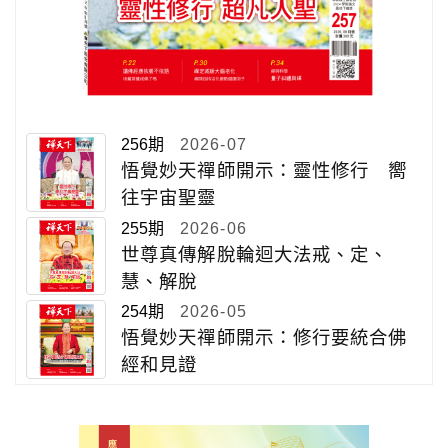
256期
2026-07
悟覺妙天禪師開示：靈性修行 嚮
往宇宙聖靈
255期
2026-06
世尊真傳解脫輪迴大法戒、定、
慧、解脫
254期
2026-05
悟覺妙天禪師開示：修行要統合佛
經和見證