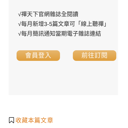
√禪天下官網雜誌全閱讀
√每月新增3-5篇文章可「線上聽禪」
√每月簡訊通知當期電子雜誌連結
會員登入
前往訂閱
收藏本篇文章