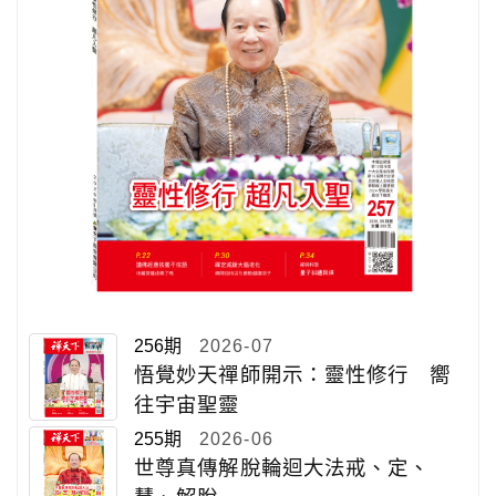
256期
2026-07
悟覺妙天禪師開示：靈性修行 嚮
往宇宙聖靈
255期
2026-06
世尊真傳解脫輪迴大法戒、定、