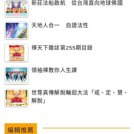
新莊法船啟航 從台灣直向地球佛國
天地人合一 自證法性
禪天下雜誌第255期目錄
領袖禪教你人生課
世尊真傳解脫輪迴大法「戒、定、慧、
解脫」
編輯推薦