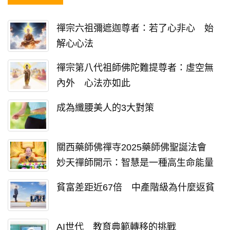
禪宗六祖彌遮迦尊者：若了心非心 始
解心心法
禪宗第八代祖師佛陀難提尊者：虛空無
內外 心法亦如此
成為纖腰美人的3大對策
關西藥師佛禪寺2025藥師佛聖誕法會
妙天禪師開示：智慧是一種高生命能量
貧富差距近67倍 中產階級為什麼返貧
AI世代 教育典範轉移的挑戰