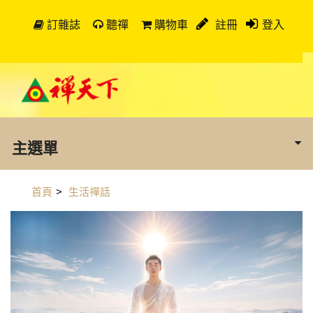
訂雜誌
聽禪
購物車
註冊
登入
主選單
首頁
>
生活禪話