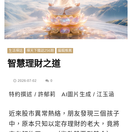
生活禪話
禪天下雜誌256期
編輯推薦
智慧理財之道
2026-07-02
0
特約撰述 / 許郁莉 AI圖片生成 / 江玉涵
近來股市異常熱絡，朋友發現三個孩子
中，原本只知以定存理財的老大，竟將