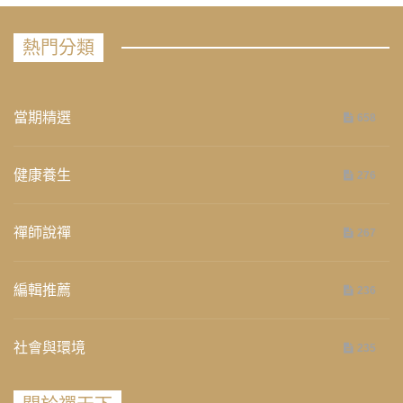
熱門分類
當期精選
658
健康養生
276
禪師說禪
267
編輯推薦
236
社會與環境
235