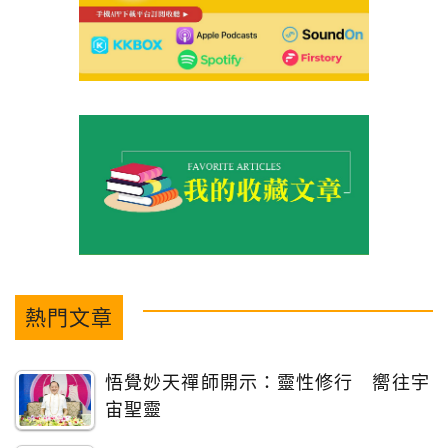
熱門文章
悟覺妙天禪師開示：靈性修行 嚮往宇
宙聖靈