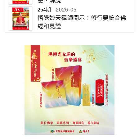
慧、解脫
254期
2026-05
悟覺妙天禪師開示：修行要統合佛
經和見證