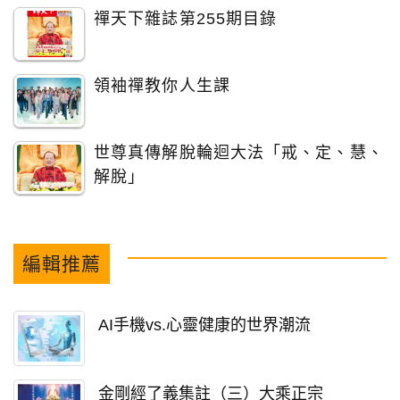
禪天下雜誌第255期目錄
領袖禪教你人生課
世尊真傳解脫輪迴大法「戒、定、慧、
解脫」
編輯推薦
AI手機vs.心靈健康的世界潮流
金剛經了義集註（三）大乘正宗