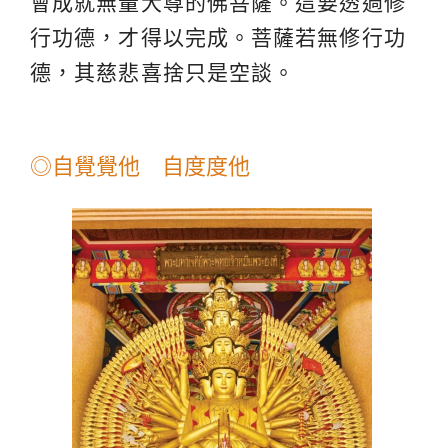
會成就無量大尊的佛菩薩。這要透過修
行功德，才得以完成。菩薩若無修行功
德，其慈悲喜捨只是空談。
◎自覺覺他 自度度他