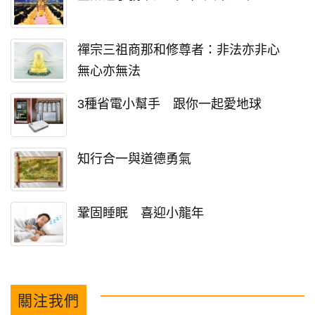
禪宗三祖商那和修尊者：非法亦非心
無心亦無法
3種省電小幫手 跟你一起愛地球
知行合一與道德勇氣
鞏固睡眠 喜迎小龍年
關注我們