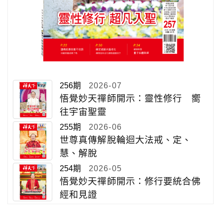
256期
2026-07
悟覺妙天禪師開示：靈性修行 嚮
往宇宙聖靈
255期
2026-06
世尊真傳解脫輪迴大法戒、定、
慧、解脫
254期
2026-05
悟覺妙天禪師開示：修行要統合佛
經和見證