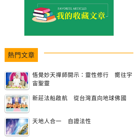
熱門文章
悟覺妙天禪師開示：靈性修行 嚮往宇
宙聖靈
新莊法船啟航 從台灣直向地球佛國
天地人合一 自證法性