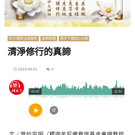
妙天禪師法語解析
當期精選
禪天下雜誌234期
清淨修行的真諦
2024-09-01
0
00:00
11:52
文／覺妙宗明（
釋迦牟尼佛救世基金會
總教授