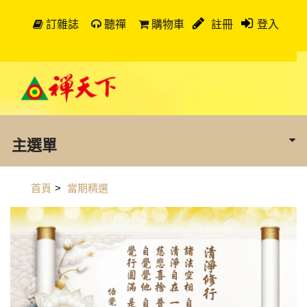
訂雜誌
聽禪
購物車
註冊
登入
主選單
首頁
>
當期精選