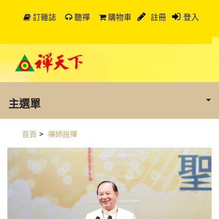
訂雜誌
聽禪
購物車
註冊
登入
主選單
首頁
>
禪師說禪