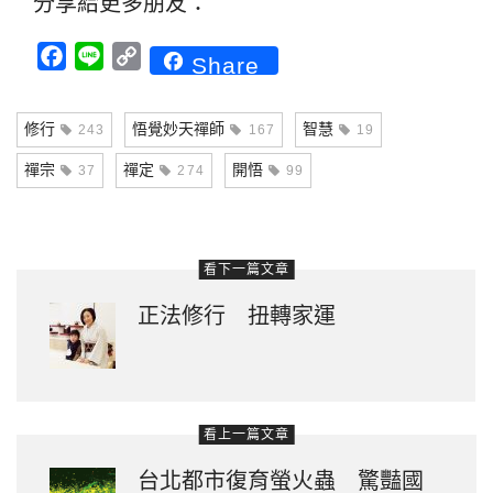
分享給更多朋友：
Facebook
Line
Copy
Share
Link
修行
悟覺妙天禪師
智慧
243
167
19
禪宗
禪定
開悟
37
274
99
看下一篇文章
正法修行 扭轉家運
看上一篇文章
台北都市復育螢火蟲 驚豔國