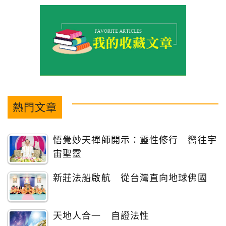
熱門文章
悟覺妙天禪師開示：靈性修行 嚮往宇
宙聖靈
新莊法船啟航 從台灣直向地球佛國
天地人合一 自證法性