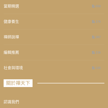
當期精選
658
健康養生
276
禪師說禪
267
編輯推薦
236
社會與環境
235
關於禪天下
認識我們