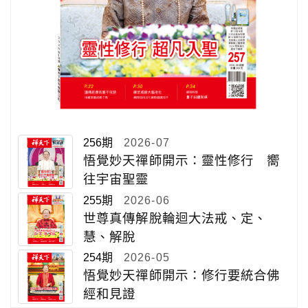
256期
2026-07
悟覺妙天禪師開示：靈性修行 嚮
往宇宙聖靈
255期
2026-06
世尊真傳解脫輪迴大法戒、定、
慧、解脫
254期
2026-05
悟覺妙天禪師開示：修行要統合佛
經和見證