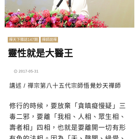
禪天下雜誌147期
禪師說禪
靈性就是大醫王
2017-05-31
講述 / 禪宗第八十五代宗師
悟覺妙天禪師
修行的時候，要放棄「貪瞋癡慢疑」三
毒二邪，要離「我相、人相、眾生相、
壽者相」四相，也就是要離開一切有形
有色的法相。因為「天、聲聞、緣覺、