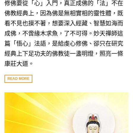
修佛要從「心」入門，真正成佛的「法」不在
佛教經典上，因為佛是無相實相的靈性體，既
看不見也摸不著，想要深入經藏、智慧如海而
成佛，不啻緣木求魚，了不可得。妙天禪師這
篇「悟心」法語，是給虔心修佛、卻只在研究
經典上下足功夫的佛教徒一盞明燈，照亮一條
康莊大道。
READ MORE