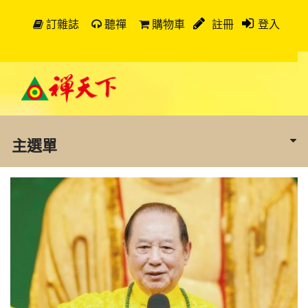
訂雜誌
聽禪
購物車
註冊
登入
主選單