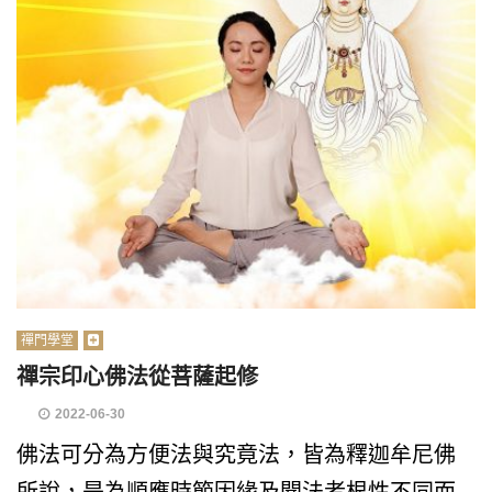
禪門學堂
禪宗印心佛法從菩薩起修
2022-06-30
佛法可分為方便法與究竟法，皆為釋迦牟尼佛