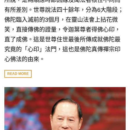
所說，是為順應時節因緣及聞法者根性不同而
有所差別。世尊說法四十餘年，分為6大階段；
佛陀臨入滅前的3個月，在靈山法會上拈花微
笑，直接傳佛的證量，令迦葉尊者得佛心印，
直了成佛。這是世尊住世最後所傳成就佛陀最
究竟的「心印」法門，這也是佛陀真傳禪宗印
心佛法的由來。
READ MORE