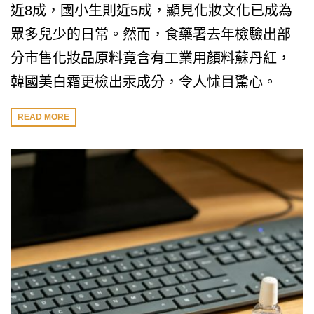
近8成，國小生則近5成，顯見化妝文化已成為
眾多兒少的日常。然而，食藥署去年檢驗出部
分市售化妝品原料竟含有工業用顏料蘇丹紅，
韓國美白霜更檢出汞成分，令人怵目驚心。
READ MORE