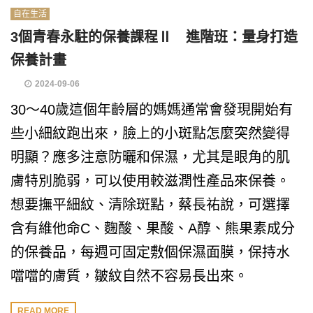
自在生活
3個青春永駐的保養課程Ⅱ 進階班：量身打造
保養計畫
2024-09-06
30〜40歲這個年齡層的媽媽通常會發現開始有
些小細紋跑出來，臉上的小斑點怎麼突然變得
明顯？應多注意防曬和保濕，尤其是眼角的肌
膚特別脆弱，可以使用較滋潤性產品來保養。
想要撫平細紋、清除斑點，蔡長祐說，可選擇
含有維他命C、麴酸、果酸、A醇、熊果素成分
的保養品，每週可固定敷個保濕面膜，保持水
噹噹的膚質，皺紋自然不容易長出來。
READ MORE