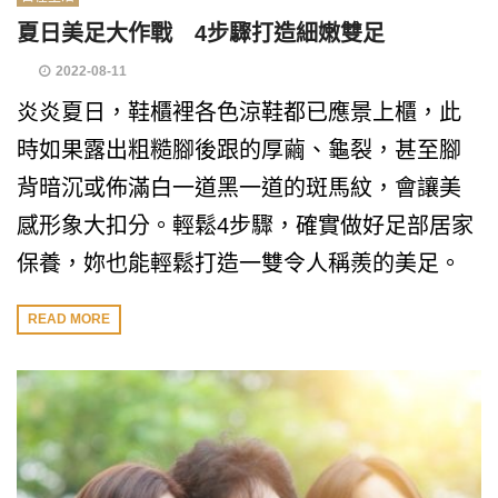
夏日美足大作戰 4步驟打造細嫩雙足
2022-08-11
炎炎夏日，鞋櫃裡各色涼鞋都已應景上櫃，此
時如果露出粗糙腳後跟的厚繭、龜裂，甚至腳
背暗沉或佈滿白一道黑一道的斑馬紋，會讓美
感形象大扣分。輕鬆4步驟，確實做好足部居家
保養，妳也能輕鬆打造一雙令人稱羨的美足。
READ MORE