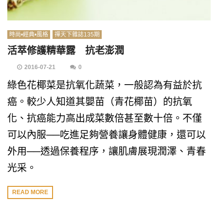
時尚•經典•風格
禪天下雜誌135期
活萃修護精華露 抗老澎潤
2016-07-21
0
綠色花椰菜是抗氧化蔬菜，一般認為有益於抗
癌。較少人知道其嬰苗（青花椰苗）的抗氧
化、抗癌能力高出成菜數倍甚至數十倍。不僅
可以內服──吃進足夠營養讓身體健康，還可以
外用──透過保養程序，讓肌膚展現潤澤、青春
光采。
READ MORE