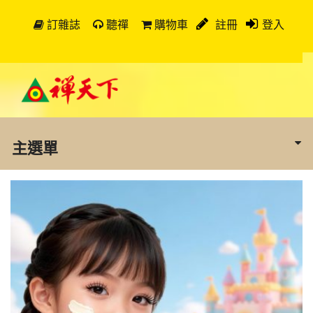
訂雜誌
聽禪
購物車
註冊
登入
主選單