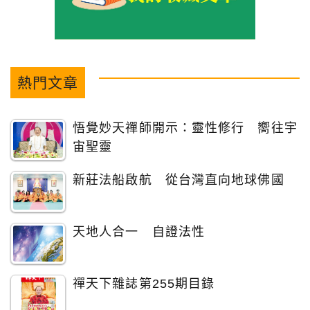
熱門文章
悟覺妙天禪師開示：靈性修行 嚮往宇
宙聖靈
新莊法船啟航 從台灣直向地球佛國
天地人合一 自證法性
禪天下雜誌第255期目錄