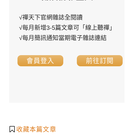
√禪天下官網雜誌全閱讀
√每月新增3-5篇文章可「線上聽禪」
√每月簡訊通知當期電子雜誌連結
會員登入
前往訂閱
收藏本篇文章