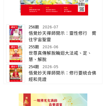
256期
2026-07
悟覺妙天禪師開示：靈性修行 嚮
往宇宙聖靈
255期
2026-06
世尊真傳解脫輪迴大法戒、定、
慧、解脫
254期
2026-05
悟覺妙天禪師開示：修行要統合佛
經和見證