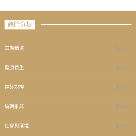
熱門分類
當期精選
658
健康養生
276
禪師說禪
267
編輯推薦
236
社會與環境
235