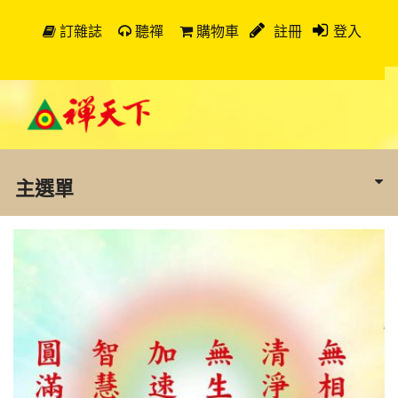
訂雜誌
聽禪
購物車
註冊
登入
主選單