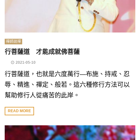
禪師說禪
行菩薩道 才能成就佛菩薩
2021-05-10
行菩薩道，也就是六度萬行—布施、持戒、忍
辱、精進、禪定、般若。這六種修行方法可以
幫助修行人從痛苦的此岸。
READ MORE