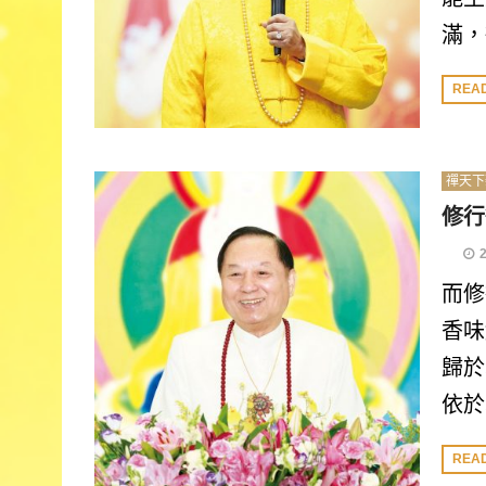
滿，
REA
禪天下
修行
而修
香味
歸於
依於
REA