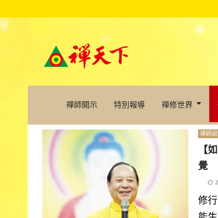
禪師開示
特別報導
禪修世界
禪師說
【如
覺
修行
能生