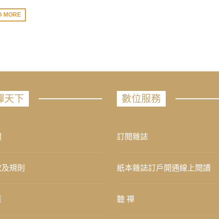
D MORE
禪天下
數位服務
們
訂閱雜誌
款及規則
紙本雜誌訂戶開通線上閱讀
策
聽 禪