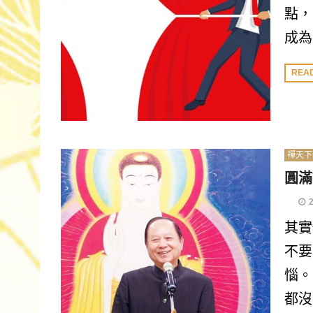
點，
成為
REA
禪天下
圓滿
其實
不要
惱。
都沒