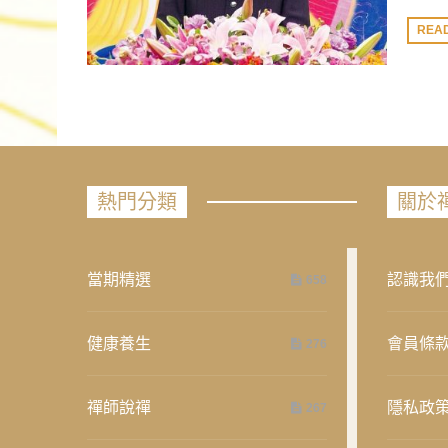
REA
熱門分類
關於
當期精選
認識我
658
健康養生
會員條
276
禪師說禪
隱私政
267