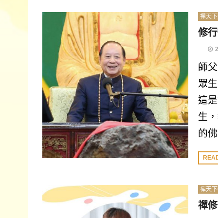
禪天下
修行
師父
眾生
這是
生，
的佛
REA
禪天下
禪修