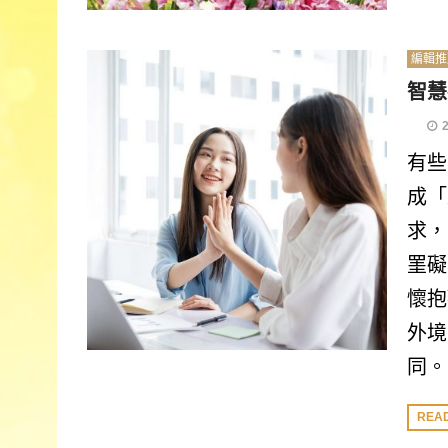
編輯推
智慧
有些
成「
求，
罣礙
懷抱
外境
同。
REA