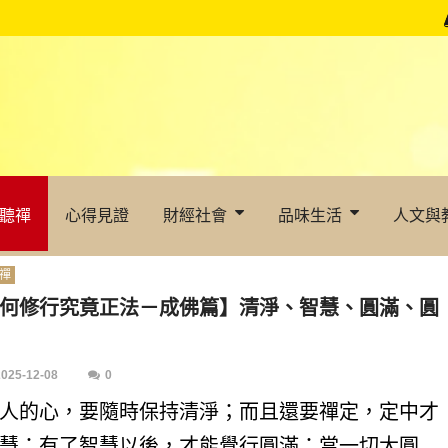
聽禪
心得見證
財經社會
品味生活
人文與
禪
何修行究竟正法－成佛篇】清淨、智慧、圓滿、圓
2025-12-08
0
人的心，要隨時保持清淨；而且還要禪定，定中才
慧；有了智慧以後，才能覺行圓滿；當一切大圓