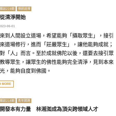
雜誌219期
禪師說禪
從清淨開始
2023-06-01
來到人間設立道場，希望能夠「攝取眾生」，接引
來道場修行，進而「莊嚴眾生」，讓他能夠成就；
對「人」而言。至於成就佛陀以後，還要去接引眾
教導眾生，讓眾生的佛性能夠完全清淨，見到本來
光，能夠自度到佛國。
D MORE
雜誌218期
青年開路
開發本有力量 林湘洳成為頂尖跨領域人才