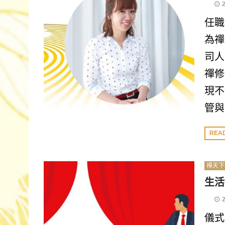
任職
為禪
司人
禪修
現不
管與
REA
禪天下
生活
儀式