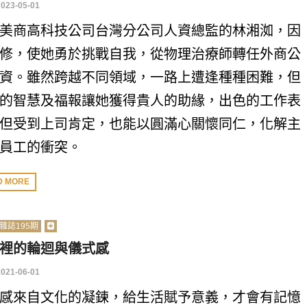
2023-05-01
美商高科技公司台灣分公司人資總監的林湘洳，因
修，使她勇於挑戰自我，從物理治療師轉任外商公
資。雖然跨越不同領域，一路上遭逢種種困難，但
的智慧及福報讓她獲得貴人的助緣，出色的工作表
但受到上司肯定，也能以圓滿心關懷同仁，化解主
員工的衝突。
D MORE
雜誌195期
裡的輪迴與儀式感
2021-06-01
感來自文化的凝鍊，給生活賦予意義，才會有記憶