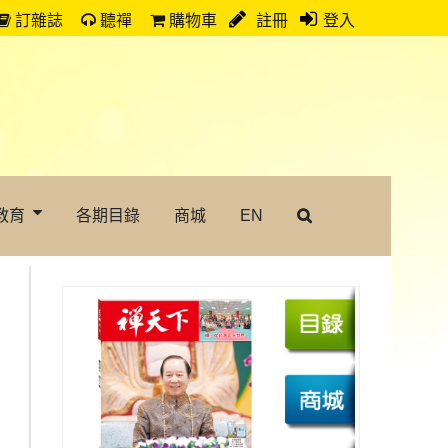
訂雜誌
聽禪
購物車
註冊
登入
教育
各期目錄
商城
EN