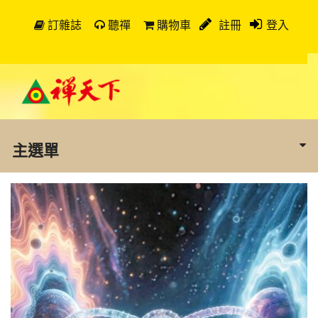
訂雜誌
聽禪
購物車
註冊
登入
主選單