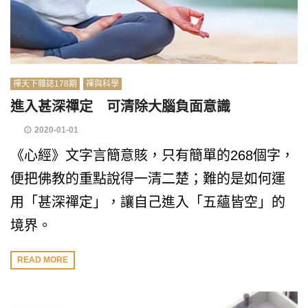
禪天下雜誌178期
禪與科學
進入甚深禪定 可清除大腦負面意識
2020-01-01
《心經》文字言簡意賅，只有簡單的268個字，
便把佛教的重點說得一清二楚；難的是如何運
用「甚深禪定」，讓自己進入「五蘊皆空」的
境界。
READ MORE