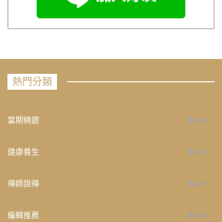
熱門分類
當期精選
658
健康養生
276
禪師說禪
267
編輯推薦
236