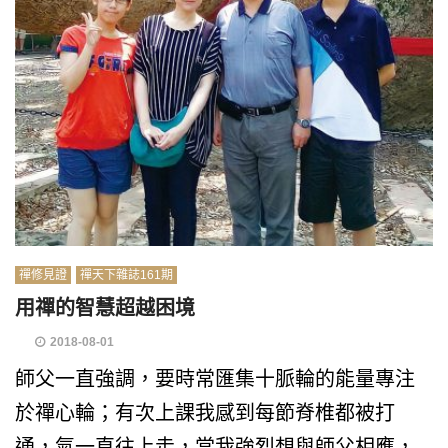
禪修見證
禪天下雜誌161期
用禪的智慧超越困境
2018-08-01
師父一直強調，要時常匯集十脈輪的能量專注
於禪心輪；有次上課我感到每節脊椎都被打
通，氣一直往上走，當我強烈想與師父相應，