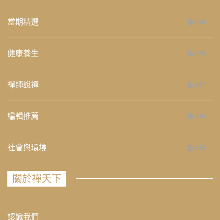
當期精選
658
健康養生
276
禪師說禪
267
編輯推薦
236
社會與環境
235
關於禪天下
認識我們