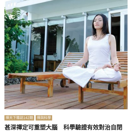
禪天下雜誌142期
禪與科學
甚深禪定可重塑大腦 科學驗證有效對治自閉