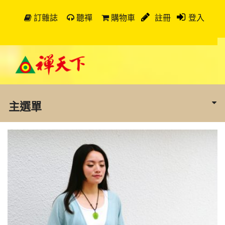
訂雜誌
聽禪
購物車
註冊
登入
主選單