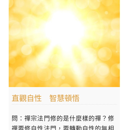
直觀自性 智慧頓悟
問：禪宗法門修的是什麼樣的禪？修
禪要修自性法門，要轉動自性的無相