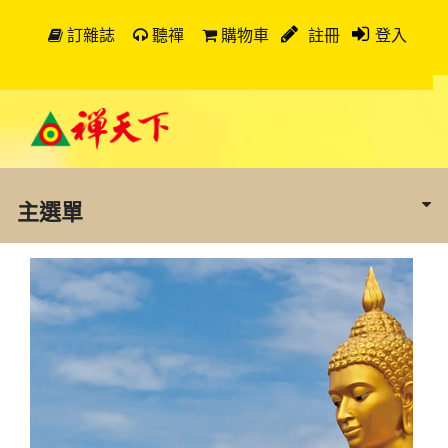
訂雜誌
聽禪
購物車
註冊
登入
主選單