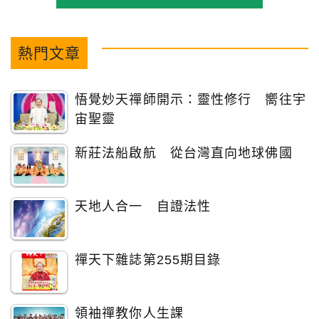
熱門文章
悟覺妙天禪師開示：靈性修行 嚮往宇
宙聖靈
新莊法船啟航 從台灣直向地球佛國
天地人合一 自證法性
禪天下雜誌第255期目錄
領袖禪教你人生課