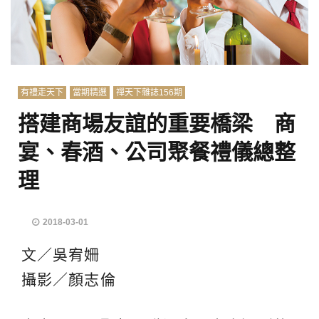
有禮走天下
當期精選
禪天下雜誌156期
搭建商場友誼的重要橋梁 商
宴、春酒、公司聚餐禮儀總整
理
2018-03-01
文／吳宥姍
攝影／顏志倫