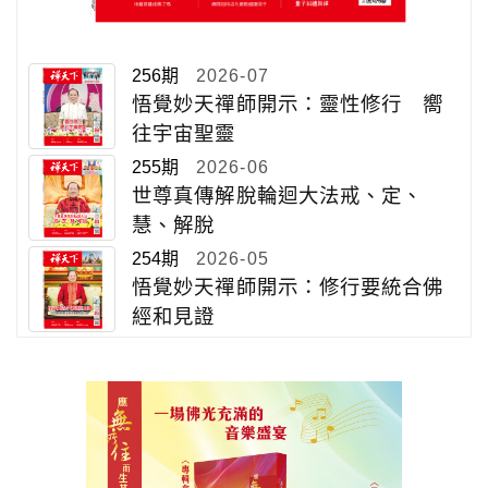
256期
2026-07
悟覺妙天禪師開示：靈性修行 嚮
往宇宙聖靈
255期
2026-06
世尊真傳解脫輪迴大法戒、定、
慧、解脫
254期
2026-05
悟覺妙天禪師開示：修行要統合佛
經和見證