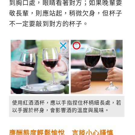
到胸口處，眼睛看著對方；如果晚輩要
敬長輩，則應站起，稍微欠身，但杯子
不一定要敲到對方的杯子。
使用紅酒酒杯，應以手指捏住杯柄細長處，若
以手握於杯身，會影響酒的溫度與風味。
應酬態度輕鬆愉悅 言談小心謹慎