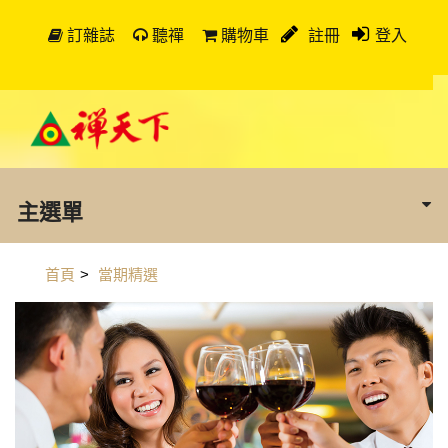
訂雜誌
聽禪
購物車
註冊
登入
主選單
首頁
>
當期精選