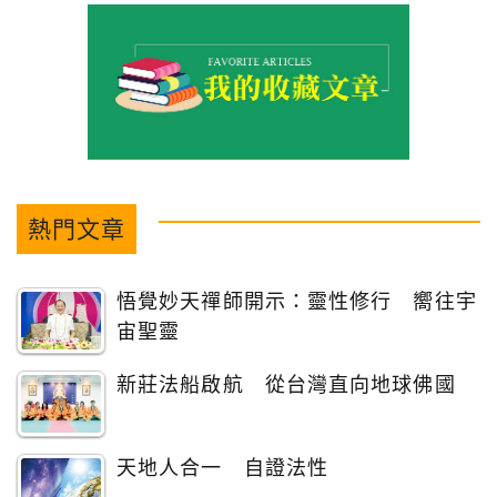
熱門文章
悟覺妙天禪師開示：靈性修行 嚮往宇
宙聖靈
新莊法船啟航 從台灣直向地球佛國
天地人合一 自證法性