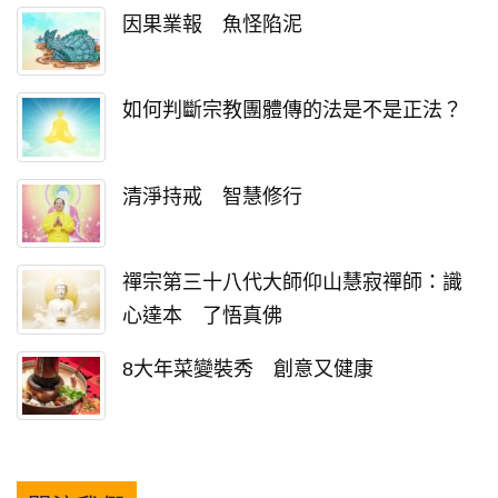
因果業報 魚怪陷泥
如何判斷宗教團體傳的法是不是正法？
清淨持戒 智慧修行
禪宗第三十八代大師仰山慧寂禪師：識
心達本 了悟真佛
8大年菜變裝秀 創意又健康