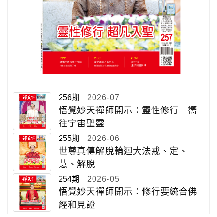
256期
2026-07
悟覺妙天禪師開示：靈性修行 嚮
往宇宙聖靈
255期
2026-06
世尊真傳解脫輪迴大法戒、定、
慧、解脫
254期
2026-05
悟覺妙天禪師開示：修行要統合佛
經和見證