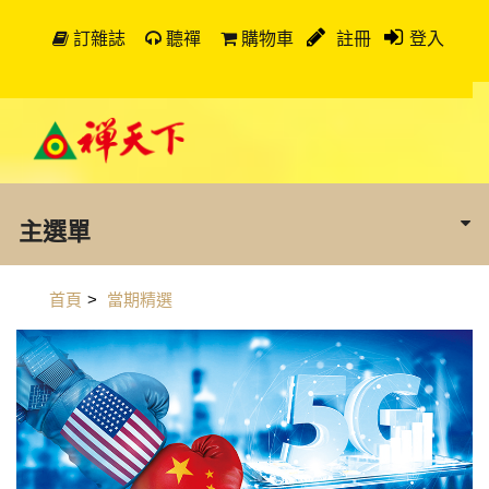
訂雜誌
聽禪
購物車
註冊
登入
主選單
首頁
>
當期精選