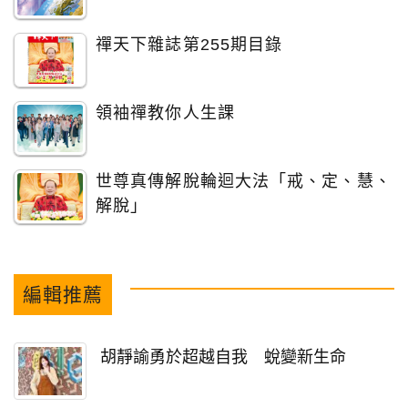
禪天下雜誌第255期目錄
領袖禪教你人生課
世尊真傳解脫輪迴大法「戒、定、慧、
解脫」
編輯推薦
胡靜諭勇於超越自我 蛻變新生命