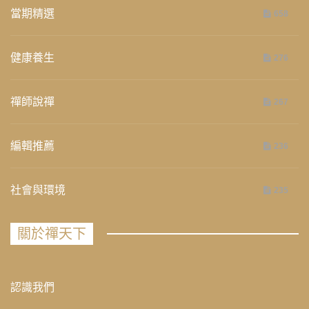
當期精選
658
健康養生
276
禪師說禪
267
編輯推薦
236
社會與環境
235
關於禪天下
認識我們