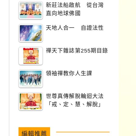
新莊法船啟航 從台灣
直向地球佛國
天地人合一 自證法性
禪天下雜誌第255期目錄
領袖禪教你人生課
世尊真傳解脫輪迴大法
「戒、定、慧、解脫」
編輯推薦