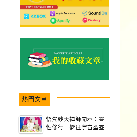
熱門文章
悟覺妙天禪師開示：靈
性修行 嚮往宇宙聖靈