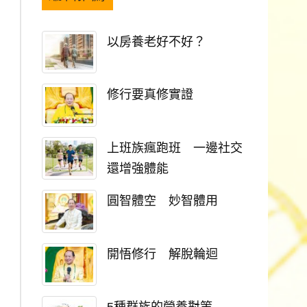
以房養老好不好？
修行要真修實證
上班族瘋跑班 一邊社交
還增強體能
圓智體空 妙智體用
開悟修行 解脫輪迴