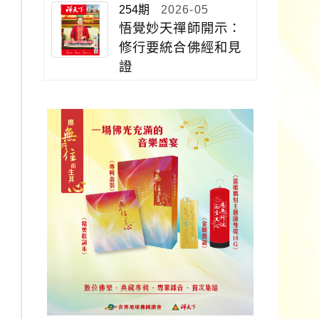
254期
2026-05
悟覺妙天禪師開示：
修行要統合佛經和見
證