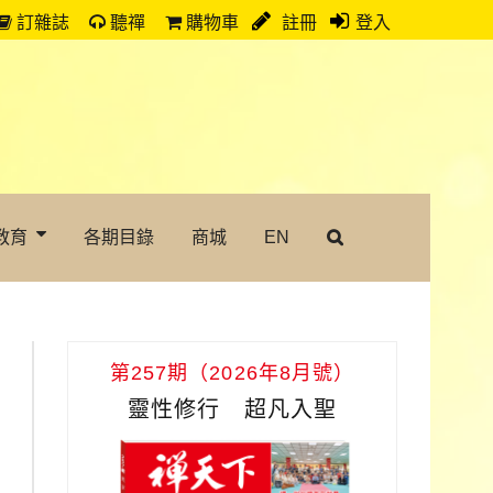
訂雜誌
聽禪
購物車
註冊
登入
教育
各期目錄
商城
EN
第257期（2026年8月號）
靈性修行 超凡入聖