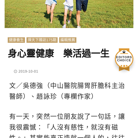
健康養生
禪天下雜誌175期
編輯推薦
身心靈健康 樂活過一生
EDITORS
CHOICE
2019-10-01
文／吳德強（中山醫院腸胃肝膽科主治
醫師）、趙詠珍（專欄作家）
有一天，突然一位朋友說了一句話，讓
我很震憾：「人沒有慈性，就沒有磁
性。」其實能真正造就一個人的，往往