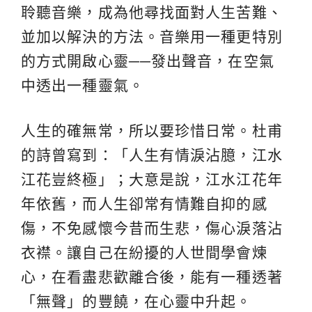
聆聽音樂，成為他尋找面對人生苦難、
並加以解決的方法。音樂用一種更特別
的方式開啟心靈──發出聲音，在空氣
中透出一種靈氣。
人生的確無常，所以要珍惜日常。杜甫
的詩曾寫到：「人生有情淚沾臆，江水
江花豈終極」；大意是說，江水江花年
年依舊，而人生卻常有情難自抑的感
傷，不免感懷今昔而生悲，傷心淚落沾
衣襟。讓自己在紛擾的人世間學會煉
心，在看盡悲歡離合後，能有一種透著
「無聲」的豐饒，在心靈中升起。