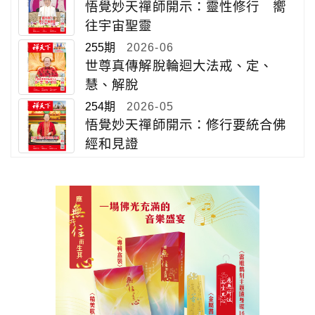
悟覺妙天禪師開示：靈性修行 嚮
往宇宙聖靈
255期
2026-06
世尊真傳解脫輪迴大法戒、定、
慧、解脫
254期
2026-05
悟覺妙天禪師開示：修行要統合佛
經和見證