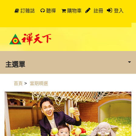
訂雜誌
聽禪
購物車
註冊
登入
主選單
首頁
>
當期精選