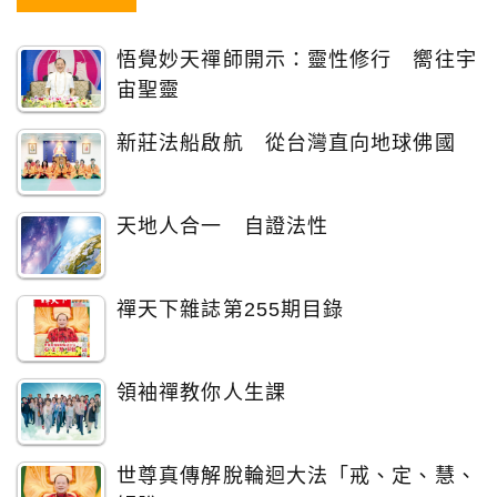
悟覺妙天禪師開示：靈性修行 嚮往宇
宙聖靈
新莊法船啟航 從台灣直向地球佛國
天地人合一 自證法性
禪天下雜誌第255期目錄
領袖禪教你人生課
世尊真傳解脫輪迴大法「戒、定、慧、