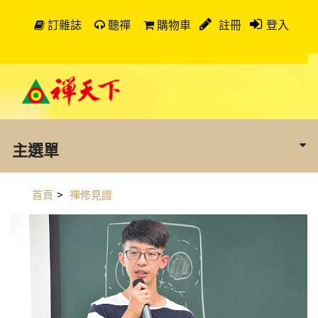
訂雜誌
聽禪
購物車
註冊
登入
主選單
首頁
>
禪修見證