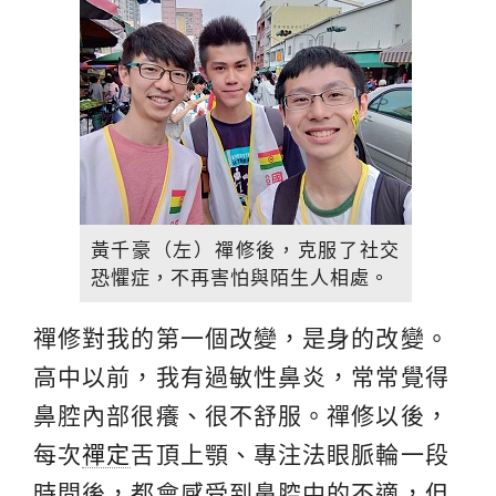
黃千豪（左）禪修後，克服了社交
恐懼症，不再害怕與陌生人相處。
禪修對我的第一個改變，是身的改變。
高中以前，我有過敏性鼻炎，常常覺得
鼻腔內部很癢、很不舒服。禪修以後，
每次
禪定
舌頂上顎、專注法眼脈輪一段
時間後，都會感受到鼻腔中的不適，但