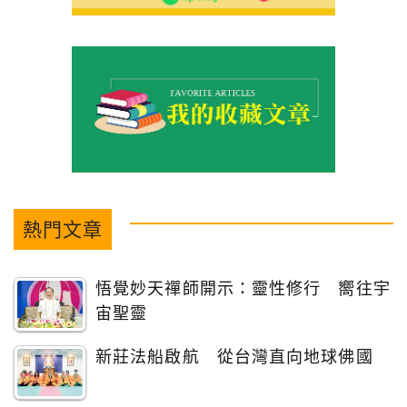
熱門文章
悟覺妙天禪師開示：靈性修行 嚮往宇
宙聖靈
新莊法船啟航 從台灣直向地球佛國