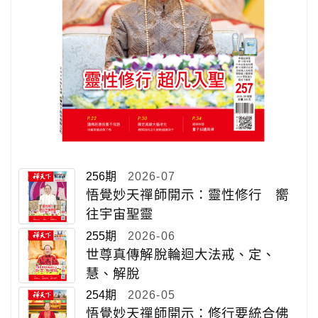
256期
2026-07
悟覺妙天禪師開示：靈性修行 嚮
往宇宙聖靈
255期
2026-06
世尊真傳解脫輪迴大法戒、定、
慧、解脫
254期
2026-05
悟覺妙天禪師開示：修行要統合佛