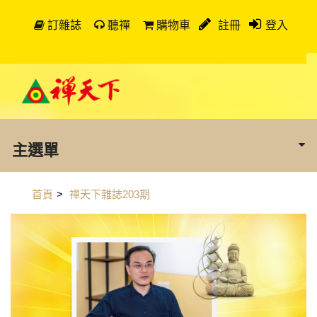
訂雜誌
聽禪
購物車
註冊
登入
主選單
首頁
>
禪天下雜誌203期