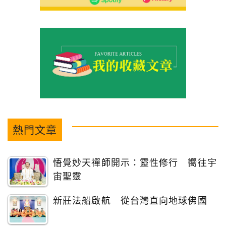
熱門文章
悟覺妙天禪師開示：靈性修行 嚮往宇
宙聖靈
新莊法船啟航 從台灣直向地球佛國