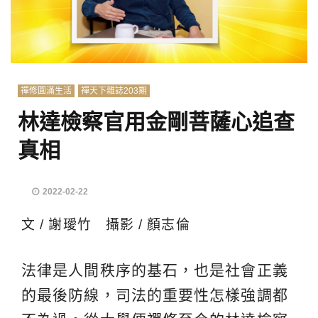
禪修圓滿生活
禪天下雜誌203期
林達檢察官用金剛菩薩心追查
真相
2022-02-22
文 / 謝璦竹 攝影 / 顏志倫
法律是人間秩序的基石，也是社會正義
的最後防線，司法的重要性怎樣強調都