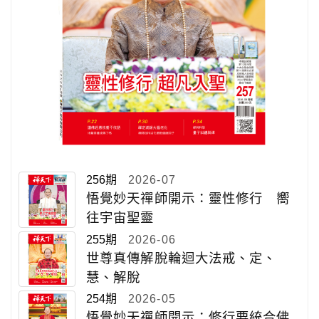
256期
2026-07
悟覺妙天禪師開示：靈性修行 嚮
往宇宙聖靈
255期
2026-06
世尊真傳解脫輪迴大法戒、定、
慧、解脫
254期
2026-05
悟覺妙天禪師開示：修行要統合佛