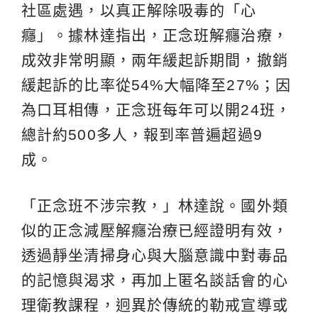
社區處遇，以真正解除吸毒的「心
癮」。據林達指出，正念班解癮治療，
成效非常明顯，兩年緩起訴期間，撤銷
緩起訴的比率從54%大幅降至27%；因
為口耳相傳，正念班每年可以開24班，
總計約500多人，報到率普遍超過9
成。
「正念班不涉宗教，」林達說。國外類
似的正念減壓解癮治療已經證明有效，
透過靜坐清掃身心與大腦意識中對毒品
的記憶與渴求，再加上匿名談話會的心
理衛教課程，迥異於傳統的勒戒宣導或