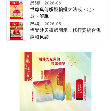
255期
2026-06
世尊真傳解脫輪迴大法戒、定、
慧、解脫
254期
2026-05
悟覺妙天禪師開示：修行要統合佛
經和見證