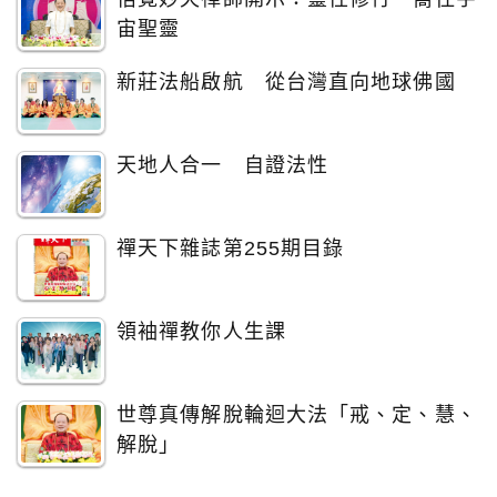
宙聖靈
新莊法船啟航 從台灣直向地球佛國
天地人合一 自證法性
禪天下雜誌第255期目錄
領袖禪教你人生課
世尊真傳解脫輪迴大法「戒、定、慧、
解脫」