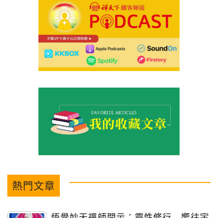
熱門文章
悟覺妙天禪師開示：靈性修行 嚮往宇