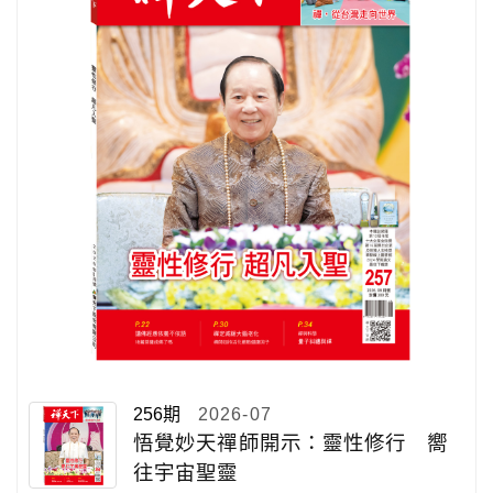
256期
2026-07
悟覺妙天禪師開示：靈性修行 嚮
往宇宙聖靈