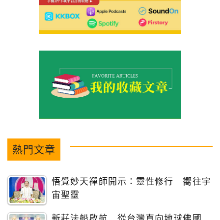
熱門文章
悟覺妙天禪師開示：靈性修行 嚮往宇
宙聖靈
新莊法船啟航 從台灣直向地球佛國