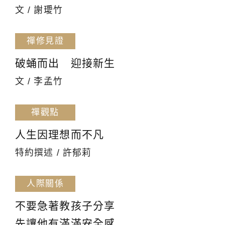
文 / 謝璦竹
禪修見證
破蛹而出 迎接新生
文 / 李孟竹
禪觀點
人生因理想而不凡
特約撰述 / 許郁莉
人際關係
不要急著教孩子分享
先讓他有滿滿安全感