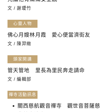
文 / 謝璦竹
心靈人物
佛心月嫂林月霞 愛心便當濟街友
文 / 陳羿緻
頭家開講
管天管地 里長為里民奔走請命
文 / 編輯部
禪寺活動訊息
關西慈航觀音禪寺 觀世音菩薩慈