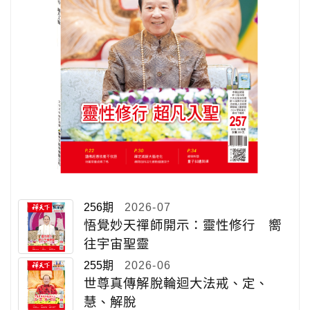
256期
2026-07
悟覺妙天禪師開示：靈性修行 嚮
往宇宙聖靈
255期
2026-06
世尊真傳解脫輪迴大法戒、定、
慧、解脫