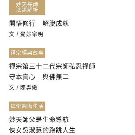
妙天禪師
法語解析
開悟修行 解脫成就
文 / 覺妙宗明
禪宗經典故事
禪宗第三十二代宗師弘忍禪師
守本真心 與佛無二
文 / 陳羿緻
禪修圓滿生活
妙天師父是生命導航
俠女吳淑慧的跑跳人生