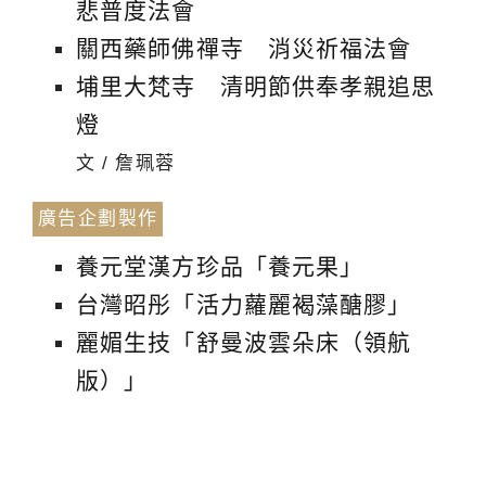
悲普度法會
關西藥師佛禪寺 消災祈福法會
埔里大梵寺 清明節供奉孝親追思
燈
文 / 詹珮蓉
廣告企劃製作
養元堂漢方珍品「養元果」
台灣昭彤「活力蘿麗褐藻醣膠」
麗媚生技「舒曼波雲朵床（領航
版）」