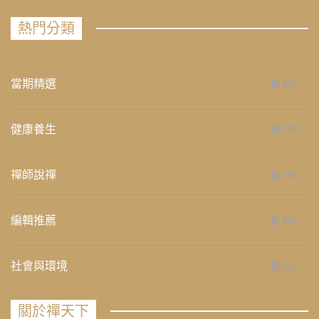
熱門分類
當期精選
658
健康養生
276
禪師說禪
267
編輯推薦
236
社會與環境
235
關於禪天下