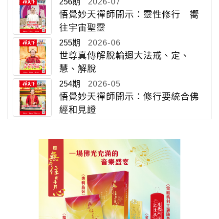
256期
2026-07
悟覺妙天禪師開示：靈性修行 嚮
往宇宙聖靈
255期
2026-06
世尊真傳解脫輪迴大法戒、定、
慧、解脫
254期
2026-05
悟覺妙天禪師開示：修行要統合佛
經和見證