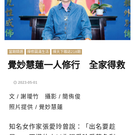
當期精選
禪修圓滿生活
禪天下雜誌218期
覺妙慧蓮一人修行 全家得救
2023-05-01
文 / 謝璦竹 攝影 / 簡侑俊
照片提供 / 覺妙慧蓮
知名女作家張愛玲曾說：「出名要趁