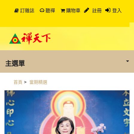
訂雜誌
聽禪
購物車
註冊
登入
主選單
首頁
>
當期精選