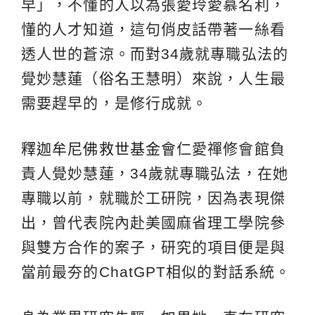
早」，不懂的人以為張愛玲愛慕名利，
懂的人才知道，這句俏皮話帶著一絲看
透人世的蒼涼。而對34歲就專職弘法的
覺妙慧蓮（俗名王慧明）來說，人生最
需要趕早的，是修行成就。
釋迦牟尼佛救世基金會
仁愛禪修會館負
責人覺妙慧蓮，34歲就專職弘法，在她
專職以前，就職於工研院，因為表現傑
出，曾代表院內赴美國麻省理工學院參
與雙方合作的案子，研究的項目便是與
當前最夯的ChatGPT相似的對話系統。