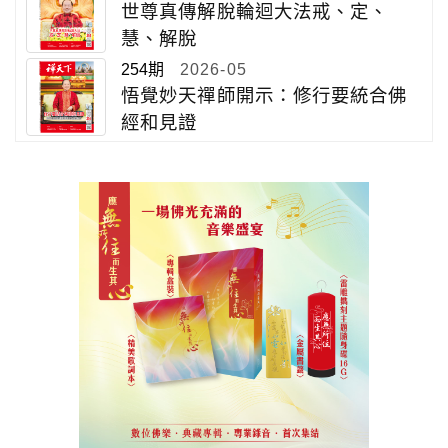
世尊真傳解脫輪迴大法戒、定、
慧、解脫
254期
2026-05
悟覺妙天禪師開示：修行要統合佛
經和見證