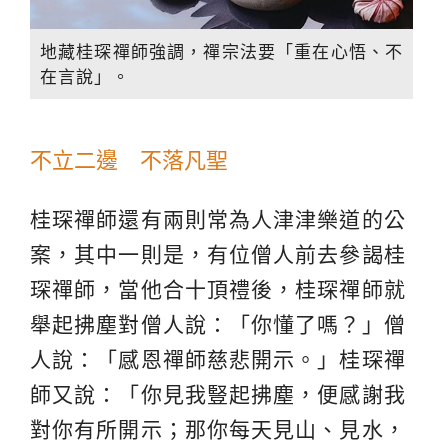
地藏桂琛禪師強調，禪宗法要「重在心悟、不
在言說」。
不立二邊 不落凡聖
桂琛禪師還有兩則常為人津津樂道的公
案，其中一則是，有位僧人前去參謁桂
琛禪師，當他合十頂禮後，桂琛禪師就
舉起拂塵對僧人說：「你懂了嗎？」僧
人說：「感恩禪師慈悲開示。」桂琛禪
師又說：「你見我豎起拂塵，便感謝我
對你有所開示；那你每天見山、見水，