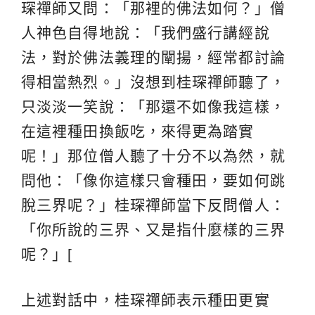
琛禪師又問：「那裡的佛法如何？」僧
人神色自得地說：「我們盛行講經說
法，對於佛法義理的闡揚，經常都討論
得相當熱烈。」沒想到桂琛禪師聽了，
只淡淡一笑說：「那還不如像我這樣，
在這裡種田換飯吃，來得更為踏實
呢！」那位僧人聽了十分不以為然，就
問他：「像你這樣只會種田，要如何跳
脫三界呢？」桂琛禪師當下反問僧人：
「你所說的三界、又是指什麼樣的三界
呢？」[
上述對話中，桂琛禪師表示種田更實