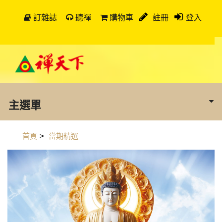
訂雜誌
聽禪
購物車
註冊
登入
主選單
首頁
>
當期精選