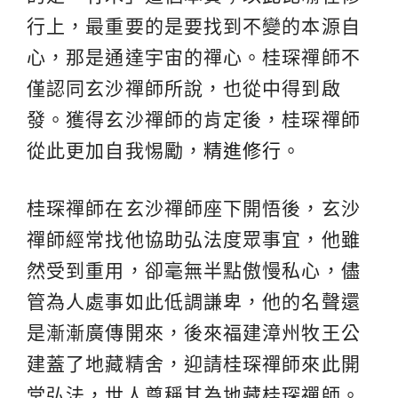
行上，最重要的是要找到不變的本源自
心，那是通達宇宙的禪心。桂琛禪師不
僅認同玄沙禪師所說，也從中得到啟
發。獲得玄沙禪師的肯定後，桂琛禪師
從此更加自我惕勵，
精進修行
。
桂琛禪師在玄沙禪師座下開悟後，玄沙
禪師經常找他協助弘法度眾事宜，他雖
然受到重用，卻毫無半點傲慢私心，儘
管為人處事如此低調謙卑，他的名聲還
是漸漸廣傳開來，後來福建漳州牧王公
建蓋了地藏精舍，迎請桂琛禪師來此開
堂弘法，世人尊稱其為地藏桂琛禪師。