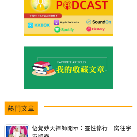
熱門文章
悟覺妙天禪師開示：靈性修行 嚮往宇
宙聖靈