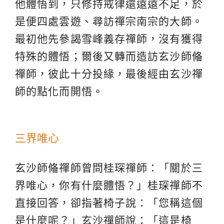
他體悟到，只修持戒律還遠遠不足，於
是便四處雲遊、尋訪禪宗南宗的大師。
最初他先參謁雪峰義存禪師，沒有獲得
特殊的體悟；爾後又轉而造訪玄沙師偹
禪師，彼此十分投緣，最後經由玄沙禪
師的點化而開悟。
三界唯心
玄沙師偹禪師曾問桂琛禪師：「關於三
界唯心，你有什麼體悟？」桂琛禪師不
直接回答，卻指著椅子說：「您稱這個
是什麼呢？」玄沙禪師說：「這是椅