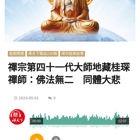
當期精選
禪天下雜誌230期
禪宗經典故事
禪宗第四十一代大師地藏桂琛
禪師：佛法無二 同體大悲
2024-05-01
0
00:00
12:07