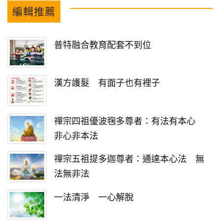
編輯推薦
普特融合教育配套不到位
漢方護髮 有面子也有裡子
禪宗四祖優波毱多尊者：有法有本心
非心非本法
禪宗五祖提多迦尊者：通達本心法 無
法無非法
一法清淨 一心解脫