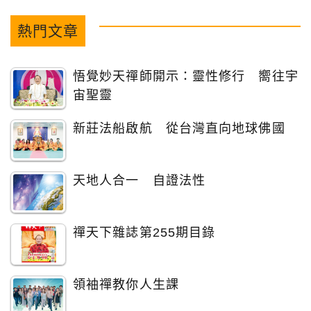
熱門文章
悟覺妙天禪師開示：靈性修行 嚮往宇
宙聖靈
新莊法船啟航 從台灣直向地球佛國
天地人合一 自證法性
禪天下雜誌第255期目錄
領袖禪教你人生課