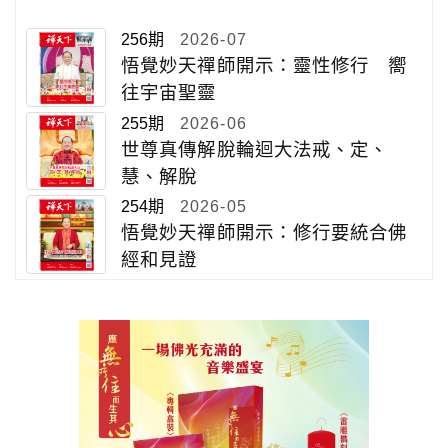
256期
2026-07
悟覺妙天禪師開示：靈性修行 嚮
往宇宙聖靈
255期
2026-06
世尊真傳解脫輪迴大法戒、定、
慧、解脫
254期
2026-05
悟覺妙天禪師開示：修行要統合佛
經和見證