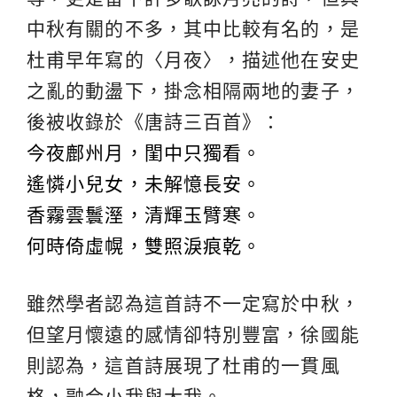
中秋有關的不多，其中比較有名的，是
杜甫早年寫的〈月夜〉，描述他在安史
之亂的動盪下，掛念相隔兩地的妻子，
後被收錄於《唐詩三百首》：
今夜鄜州月，閨中只獨看。
遙憐小兒女，未解憶長安。
香霧雲鬟溼，清輝玉臂寒。
何時倚虛幌，雙照淚痕乾。
雖然學者認為這首詩不一定寫於中秋，
但望月懷遠的感情卻特別豐富，徐國能
則認為，這首詩展現了杜甫的一貫風
格，融合小我與大我。