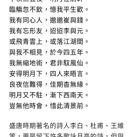
臨觴忽不飲，憶我平生歡。
我有同心人，邈邈崔與錢。
我有忘形友，迢迢李與元。
或飛青雲上，或落江湖間。
與我不相見，於今四五年。
我無縮地術，君非馭風仙。
安得明月下，四人來晤言。
良夜信難得，佳期杳無緣。
明月又不駐，漸下西南天。
豈無他時會，惜此清景前。
盛唐時期著名的詩人李白、杜甫、王維
等，更是留下許多歌詠月亮的詩，但與