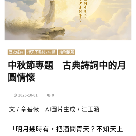
歷史經典
禪天下雜誌247期
編輯推薦
中秋節專題 古典詩詞中的月
圓情懷
2025-10-01
0
文 / 章碧薇 AI圖片生成 / 江玉涵
「
明月幾時有，把酒問青天？不知天上