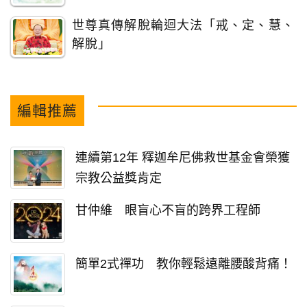
世尊真傳解脫輪迴大法「戒、定、慧、
解脫」
編輯推薦
連續第12年 釋迦牟尼佛救世基金會榮獲
宗教公益獎肯定
甘仲維 眼盲心不盲的跨界工程師
簡單2式禪功 教你輕鬆遠離腰酸背痛！