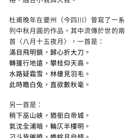
杜甫晚年在夔州（今四川）曾寫了一系
列中秋月圓的作品，其中流傳於世的兩
首〈八月十五夜月〉，一首是：
滿目飛明鏡，歸心折大刀。
轉蓬行地遠，攀桂仰天高。
水路疑霜雪，林棲見羽毛。
此時瞻白兔，直欲數秋毫。
另一首是：
稍下巫山峽，猶銜白帝城。
氣沈全浦暗，輪仄半樓明。
刁斗皆催曉，蟾蜍且自傾。