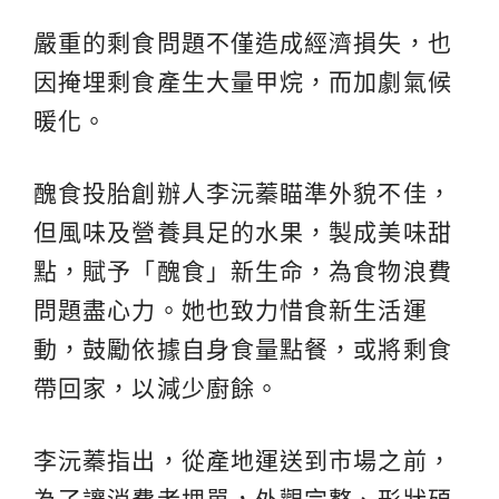
嚴重的剩食問題不僅造成經濟損失，也
因掩埋剩食產生大量甲烷，而加劇氣候
暖化。
醜食投胎創辦人李沅蓁瞄準外貌不佳，
但風味及營養具足的水果，製成美味甜
點，賦予「醜食」新生命，為食物浪費
問題盡心力。她也致力惜食新生活運
動，鼓勵依據自身食量點餐，或將剩食
帶回家，以減少廚餘。
李沅蓁指出，從產地運送到市場之前，