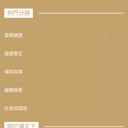
熱門分類
當期精選
658
健康養生
276
禪師說禪
267
編輯推薦
236
社會與環境
235
關於禪天下