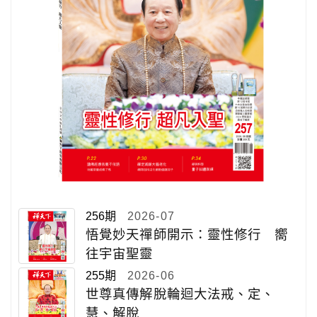
256期
2026-07
悟覺妙天禪師開示：靈性修行 嚮
往宇宙聖靈
255期
2026-06
世尊真傳解脫輪迴大法戒、定、
慧、解脫