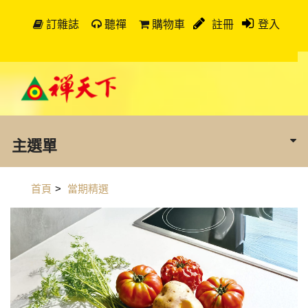
訂雜誌
聽禪
購物車
註冊
登入
主選單
首頁
>
當期精選