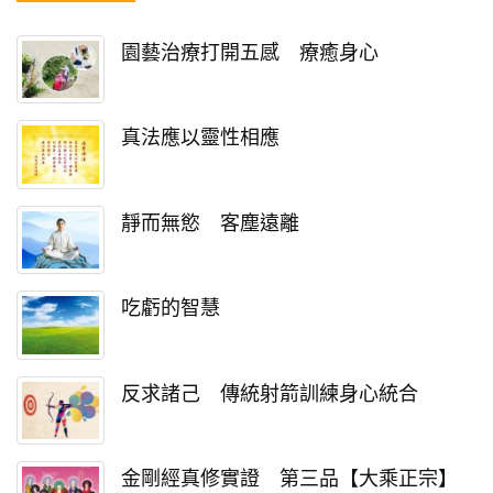
園藝治療打開五感 療癒身心
真法應以靈性相應
靜而無慾 客塵遠離
吃虧的智慧
反求諸己 傳統射箭訓練身心統合
金剛經真修實證 第三品【大乘正宗】