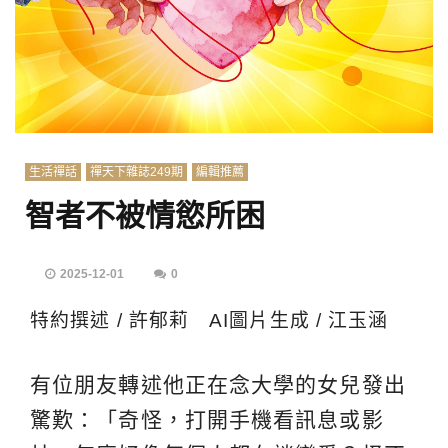
生活禪話
禪天下雜誌249期
編輯推薦
智者不被情慾所困
2025-12-01
0
特約撰述 / 許郁莉 AI圖片生成 / 江玉涵
有位朋友轉述他正在念大學的女兒發出
驚歎：「奇怪，打開手機看訊息或影