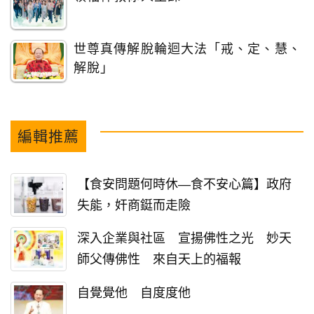
世尊真傳解脫輪迴大法「戒、定、慧、
解脫」
編輯推薦
【食安問題何時休—食不安心篇】政府
失能，奸商鋌而走險
深入企業與社區 宣揚佛性之光 妙天
師父傳佛性 來自天上的福報
自覺覺他 自度度他