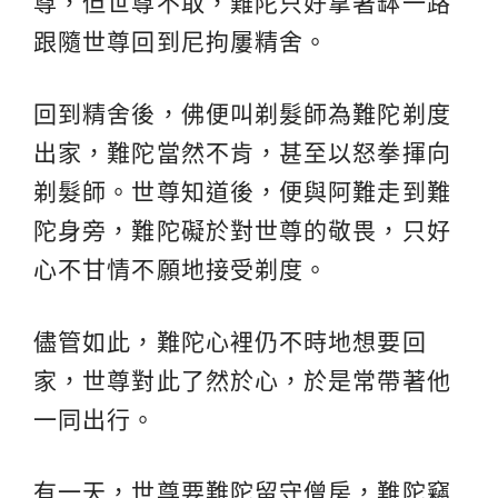
尊，但世尊不取，難陀只好拿著缽一路
跟隨世尊回到尼拘屢精舍。
回到精舍後，佛便叫剃髮師為難陀剃度
出家，難陀當然不肯，甚至以怒拳揮向
剃髮師。世尊知道後，便與阿難走到難
陀身旁，難陀礙於對世尊的敬畏，只好
心不甘情不願地接受剃度。
儘管如此，難陀心裡仍不時地想要回
家，世尊對此了然於心，於是常帶著他
一同出行。
有一天，世尊要難陀留守僧房，難陀竊