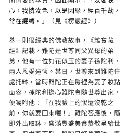
間情愛的本質，因此開示：「
汝愛我
心，我憐汝色，以是因緣，經百千劫，
常在纏縛。
」（見《楞嚴經》）
舉一則很經典的佛教故事，《雜寶藏
經》記載，難陀是世尊同父異母的弟
弟，他有一位如花似玉的妻子孫陀利，
兩人恩愛逾恆。某日，世尊來到難陀住
處托缽，當時難陀正在房裡為妻子妝點
面容，孫陀利擔心難陀會隨世尊出家，
便囑咐他：「在我臉上的妝還沒乾之
前，你就要回來喔！」難陀答應後，隨
即外出取缽，盛滿豐盛美食恭敬呈給世