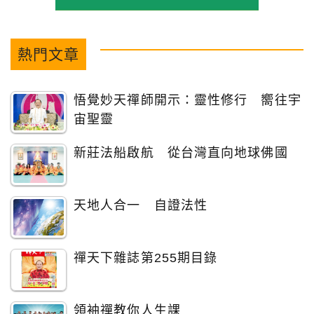
熱門文章
悟覺妙天禪師開示：靈性修行 嚮往宇
宙聖靈
新莊法船啟航 從台灣直向地球佛國
天地人合一 自證法性
禪天下雜誌第255期目錄
領袖禪教你人生課