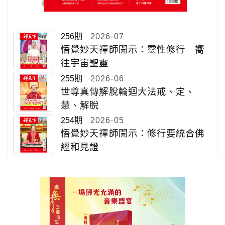
256期
2026-07
悟覺妙天禪師開示：靈性修行 嚮
往宇宙聖靈
255期
2026-06
世尊真傳解脫輪迴大法戒、定、
慧、解脫
254期
2026-05
悟覺妙天禪師開示：修行要統合佛
經和見證