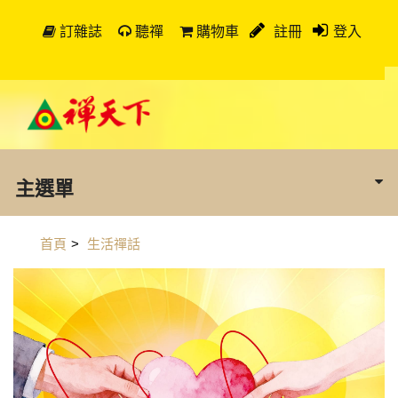
訂雜誌
聽禪
購物車
註冊
登入
主選單
首頁
>
生活禪話