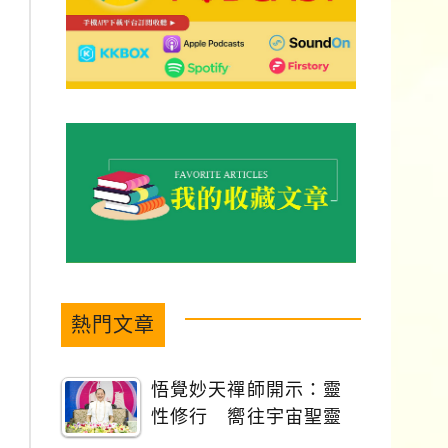
熱門文章
悟覺妙天禪師開示：靈
性修行 嚮往宇宙聖靈