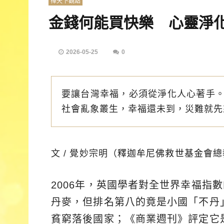
禪天下觀點
金錢何能買快樂 心靈淨
2026-05-25
0
要讓台灣幸福，必須從淨化人心著手
社會亂象叢生，幸福還未到，災難就先
文 / 覺妙宗明（
釋迦牟尼佛救世基金會
總
2006年，英國學者對全世界幸福指
丹麥，但排名第八的竟是小國「不丹
貧窮落後國家；《商業週刊》評定它