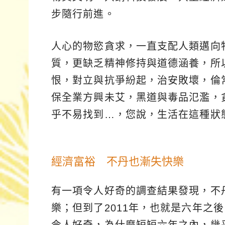
步隨行前進。
人心的物慾貪求，一直支配人類邁向
質，更缺乏精神修持與道德涵養，所
恨，對立與抗爭紛起，治安敗壞，倫
保全業方興未艾，黑道與毒品氾濫，
乎不易找到…，您說，生活在這種狀
經濟富裕 不丹也漸失快樂
有一項令人好奇的調查結果發現，不丹
樂；但到了2011年，也就是六年之
令人好奇，為什麼短短六年之內，幾