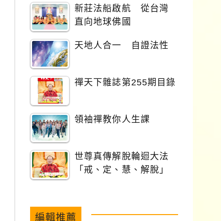
新莊法船啟航 從台灣
直向地球佛國
天地人合一 自證法性
禪天下雜誌第255期目錄
領袖禪教你人生課
世尊真傳解脫輪迴大法
「戒、定、慧、解脫」
編輯推薦