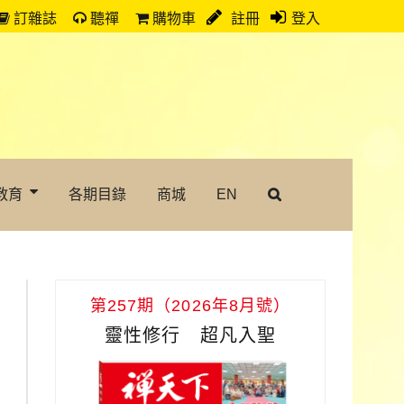
訂雜誌
聽禪
購物車
註冊
登入
教育
各期目錄
商城
EN
第257期（2026年8月號）
靈性修行 超凡入聖