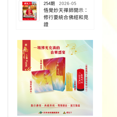
254期
2026-05
悟覺妙天禪師開示：
修行要統合佛經和見
證