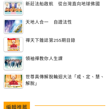
新莊法船啟航 從台灣直向地球佛國
天地人合一 自證法性
禪天下雜誌第255期目錄
領袖禪教你人生課
世尊真傳解脫輪迴大法「戒、定、慧、
解脫」
編輯推薦