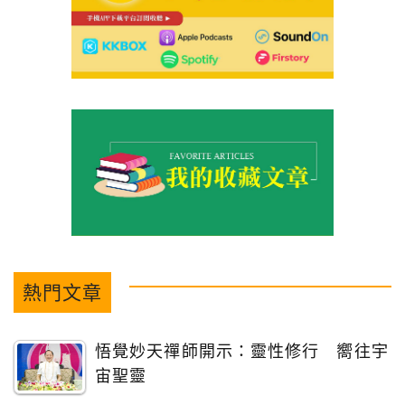
熱門文章
悟覺妙天禪師開示：靈性修行 嚮往宇
宙聖靈