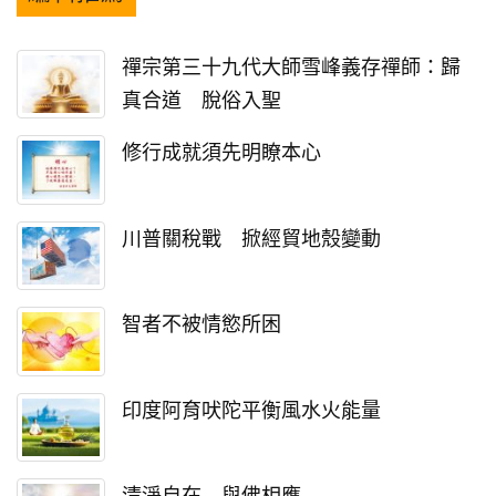
禪宗第三十九代大師雪峰義存禪師：歸
真合道 脫俗入聖
修行成就須先明瞭本心
川普關稅戰 掀經貿地殼變動
智者不被情慾所困
印度阿育吠陀平衡風水火能量