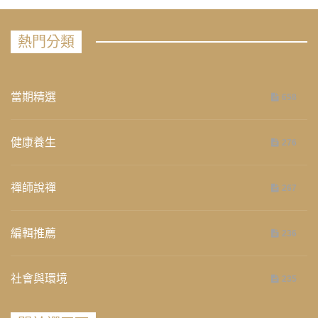
熱門分類
當期精選
658
健康養生
276
禪師說禪
267
編輯推薦
236
社會與環境
235