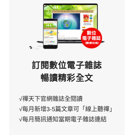
訂閱數位電子雜誌
暢讀精彩全文
√禪天下官網雜誌全閱讀
√每月新增3-5篇文章可「線上聽禪」
√每月簡訊通知當期電子雜誌連結