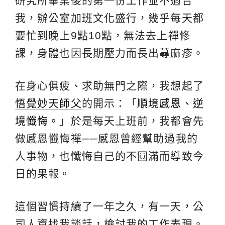
研究所畢業後的第一份工作並不適合
我，辦公室加班文化盛行，幾乎每天都
要忙到晚上9點10點，無法去上禪修
課，身體也因長期壓力而長出蕁麻疹。
在身心俱疲、求助無門之際，我想起了
悟覺妙天師父
的開示：「
順境感恩、逆
境懺悔。
」於是每天上班前，我都會先
做感恩懺悔禪──感恩曾經幫助過我的
人事物，也懺悔自己的不圓滿而導致今
日的果報。
這個習慣持續了一年之久，有一天，公
司人資找我談話，檢討我的工作表現。