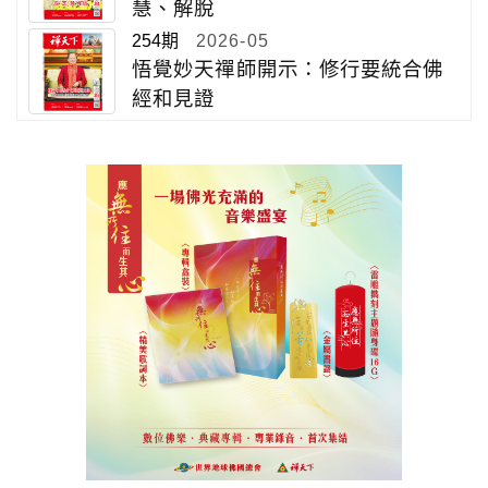
慧、解脫
254期
2026-05
悟覺妙天禪師開示：修行要統合佛
經和見證