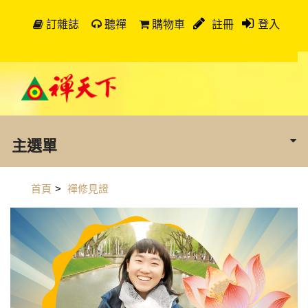
訂雜誌
聽禪
購物車
註冊
登入
主選單
首頁
>
禪修見證