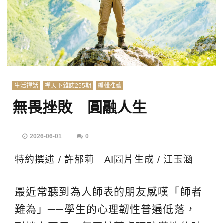
生活禪話
禪天下雜誌255期
編輯推薦
無畏挫敗 圓融人生
2026-06-01
0
特約撰述 / 許郁莉 AI圖片生成 / 江玉涵
最近常聽到為人師表的朋友感嘆「師者
難為」──學生的心理韌性普遍低落，