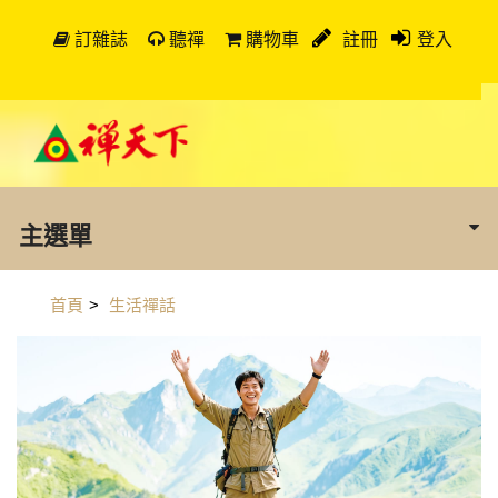
訂雜誌
聽禪
購物車
註冊
登入
主選單
首頁
>
生活禪話