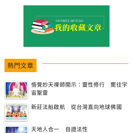
熱門文章
悟覺妙天禪師開示：靈性修行 嚮往宇
宙聖靈
新莊法船啟航 從台灣直向地球佛國
天地人合一 自證法性