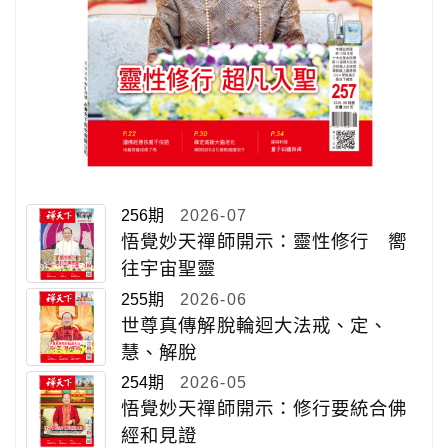
256期
2026-07
悟覺妙天禪師開示：靈性修行 嚮
往宇宙聖靈
255期
2026-06
世尊真傳解脫輪迴大法戒、定、
慧、解脫
254期
2026-05
悟覺妙天禪師開示：修行要統合佛
經和見證