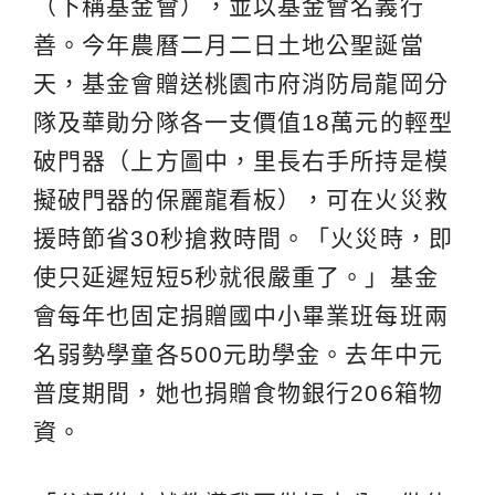
（下稱基金會），並以基金會名義行
善。今年農曆二月二日土地公聖誕當
天，基金會贈送桃園市府消防局龍岡分
隊及華勛分隊各一支價值18萬元的輕型
破門器（上方圖中，里長右手所持是模
擬破門器的保麗龍看板），可在火災救
援時節省30秒搶救時間。「火災時，即
使只延遲短短5秒就很嚴重了。」基金
會每年也固定捐贈國中小畢業班每班兩
名弱勢學童各500元助學金。去年中元
普度期間，她也捐贈食物銀行206箱物
資。