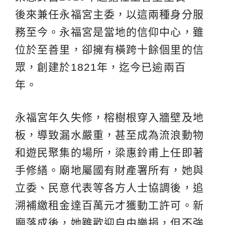
後來兼任永福宮主委，以這兩種身分服
務至今。永福宮是當地的信仰中心，雖
位於至善里，卻擁有橫跨十餘個里的信
眾，創建於1821年，迄今已逾兩百
年。
永福宮年久失修，榕樹根穿入牆壁及地
板，導致漏水嚴重，甚至成為流浪動物
和遊民聚集的場所，梁惠鈴甫上任即著
手修繕。廟地屬國有財產署所有，她與
立委、民意代表等各方人士協調後，追
溯補繳租金達百萬元才獲動工許可。新
廟落成後，她雖歡迎自由樂捐，但不強