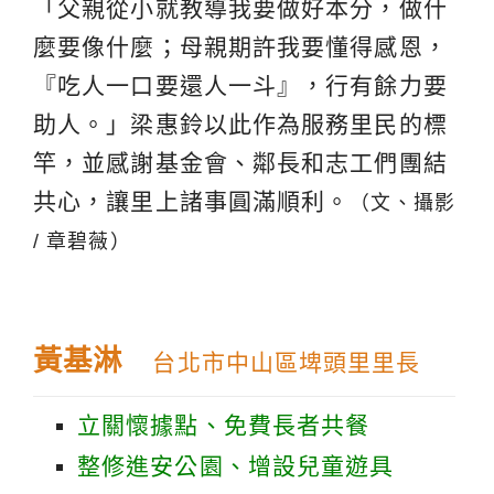
「父親從小就教導我要做好本分，做什
麼要像什麼；母親期許我要懂得感恩，
『吃人一口要還人一斗』，行有餘力要
助人。」梁惠鈴以此作為服務里民的標
竿，並感謝基金會、鄰長和志工們團結
共心，讓里上諸事圓滿順利。
（文、攝影
/ 章碧薇）
黃基淋
台北市中山區埤頭里里長
立關懷據點、免費長者共餐
整修進安公園、增設兒童遊具