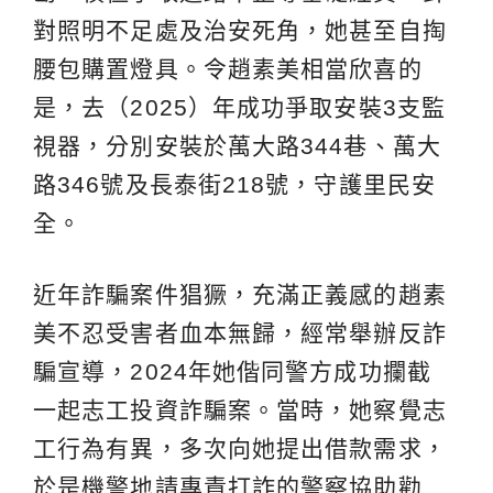
對照明不足處及治安死角，她甚至自掏
腰包購置燈具。令趙素美相當欣喜的
是，去（2025）年成功爭取安裝3支監
視器，分別安裝於萬大路344巷、萬大
路346號及長泰街218號，守護里民安
全。
近年詐騙案件猖獗，充滿正義感的趙素
美不忍受害者血本無歸，經常舉辦反詐
騙宣導，2024年她偕同警方成功攔截
一起志工投資詐騙案。當時，她察覺志
工行為有異，多次向她提出借款需求，
於是機警地請專責打詐的警察協助勸