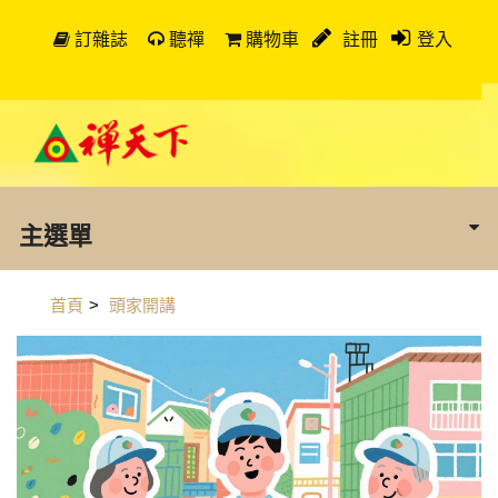
訂雜誌
聽禪
購物車
註冊
登入
主選單
首頁
>
頭家開講