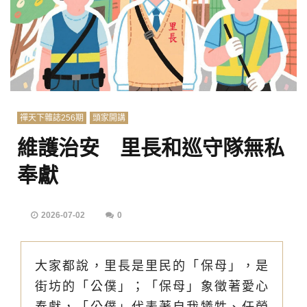
禪天下雜誌256期
頭家開講
維護治安 里長和巡守隊無私
奉獻
2026-07-02
0
大家都說，里長是里民的「保母」，是
街坊的「公僕」；「保母」象徵著愛心
奉獻，「公僕」代表著自我犧牲、任勞