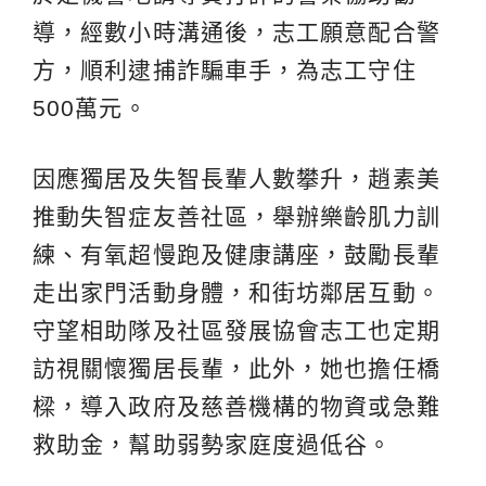
導，經數小時溝通後，志工願意配合警
方，順利逮捕詐騙車手，為志工守住
500萬元。
因應獨居及失智長輩人數攀升，趙素美
推動失智症友善社區，舉辦樂齡肌力訓
練、有氧超慢跑及健康講座，鼓勵長輩
走出家門活動身體，和街坊鄰居互動。
守望相助隊及社區發展協會志工也定期
訪視關懷獨居長輩，此外，她也擔任橋
樑，導入政府及慈善機構的物資或急難
救助金，幫助弱勢家庭度過低谷。