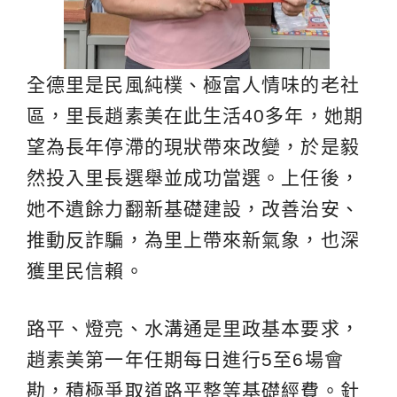
全德里是民風純樸、極富人情味的老社
區，里長趙素美在此生活40多年，她期
望為長年停滯的現狀帶來改變，於是毅
然投入里長選舉並成功當選。上任後，
她不遺餘力翻新基礎建設，改善治安、
推動反詐騙，為里上帶來新氣象，也深
獲里民信賴。
路平、燈亮、水溝通是里政基本要求，
趙素美第一年任期每日進行5至6場會
勘，積極爭取道路平整等基礎經費。針