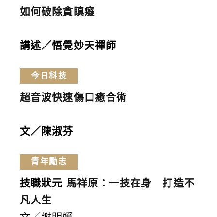
如何破除貪瞋癡
講述／悟覺妙天禪師
今日科技
超音波快速傷口癒合術
文／陳淑芬
青年勵志
技職狀元
馬祥原：一技在身 打造不
凡人生
文／謝明媛