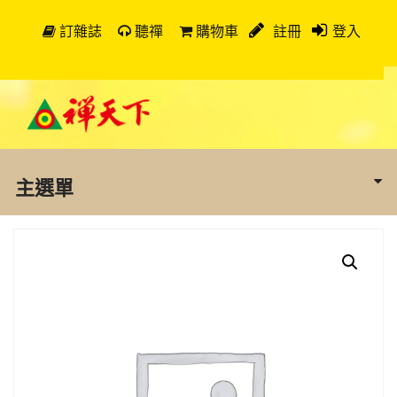
訂雜誌
聽禪
購物車
註冊
登入
主選單