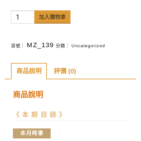
禪
加入購物車
天
下
MZ_139
貨號：
分類：
Uncategorized
雜
誌
第
商品說明
評價 (0)
133
期
商品說明
數
量
《 本 期 目 錄 》
本月時事