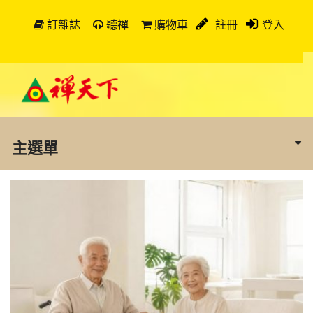
訂雜誌
聽禪
購物車
註冊
登入
主選單