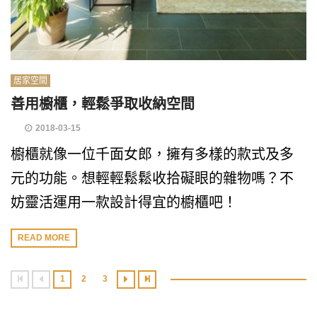
居家空間
善用櫥櫃，輕鬆爭取收納空間
2018-03-15
櫥櫃就像一位千面女郎，擁有多樣的款式及多
元的功能。想輕輕鬆鬆收拾礙眼的雜物嗎？不
妨靈活運用一款設計得宜的櫥櫃吧！
READ MORE
1
2
3