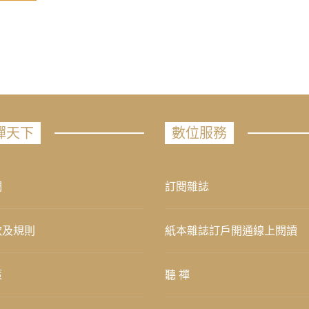
禪天下
數位服務
們
訂閱雜誌
款及規則
紙本雜誌訂戶開通線上閱讀
策
聽 禪