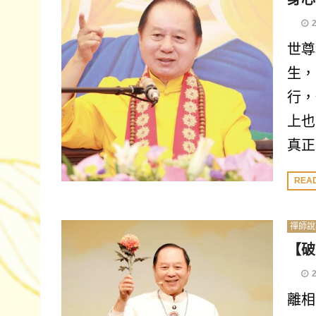
世尊
生，
行，
上也
真正
REA
禪師說
【破
離相