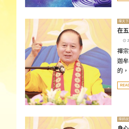
禪天下
在五
禪宗
迦牟
的，
REA
禪師說
身心