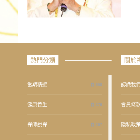
熱門分類
關於
當期精選
認識我
658
健康養生
會員條
276
禪師說禪
隱私政
267