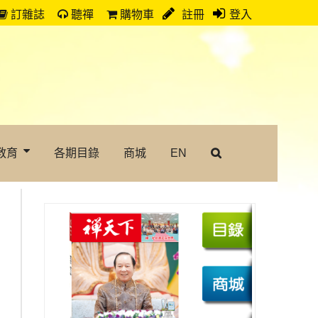
訂雜誌
聽禪
購物車
註冊
登入
教育
各期目錄
商城
EN