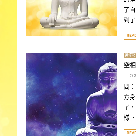
了自
到了
REA
禪修釋
空相
問：
方身
了，
樣。
REA