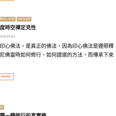
雜誌168期
禪師說禪
度時空禪定見性
2019-03-01
印心佛法，是真正的佛法，因為印心佛法是遵照釋
尼佛當時如何修行、如何證道的方法，而傳承下來
D MORE
禪
靈一體修行的真實義