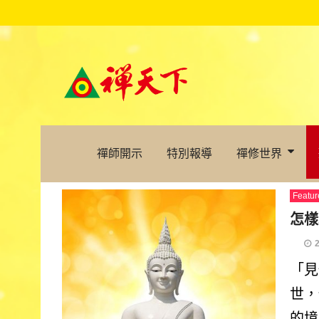
禪師開示
特別報導
禪修世界
Featur
怎樣
「見
世，
的境