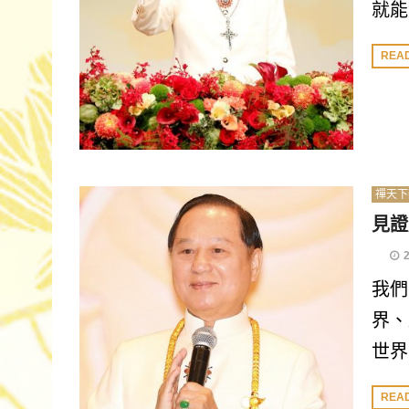
就能
REA
禪天下
見證
我們
界、
世界
REA