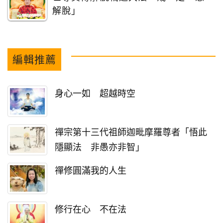
解脫」
編輯推薦
身心一如 超越時空
禪宗第十三代祖師迦毗摩羅尊者「悟此
隱顯法 非愚亦非智」
禪修圓滿我的人生
修行在心 不在法