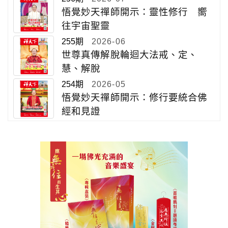
悟覺妙天禪師開示：靈性修行 嚮
往宇宙聖靈
255期
2026-06
世尊真傳解脫輪迴大法戒、定、
慧、解脫
254期
2026-05
悟覺妙天禪師開示：修行要統合佛
經和見證