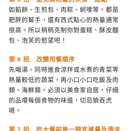
如餡餅、生煎包、肉粽、蚵嗲等，都是
肥胖的幫手，還有西式點心的熱量通常
很高。所以稍稍克制你對蛋糕、酥皮麵
包、泡芙的慾望吧！
第 6 招 改變用餐順序
先喝湯、同時進食涼拌或水煮的青菜等
熱量較低的蔬菜，再小口小口吃飯及肉
類、海鮮類。必須以美食家自居，仔細
的品嚐每個食物的味道，切忌狼吞虎
嚥。
第 7 招 吃大餐前後一頓宜減量及清淡