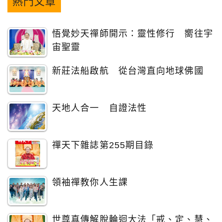
熱門文章
悟覺妙天禪師開示：靈性修行 嚮往宇
宙聖靈
新莊法船啟航 從台灣直向地球佛國
天地人合一 自證法性
禪天下雜誌第255期目錄
領袖禪教你人生課
世尊真傳解脫輪迴大法「戒、定、慧、