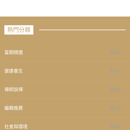
熱門分類
當期精選
658
健康養生
276
禪師說禪
267
編輯推薦
236
社會與環境
235