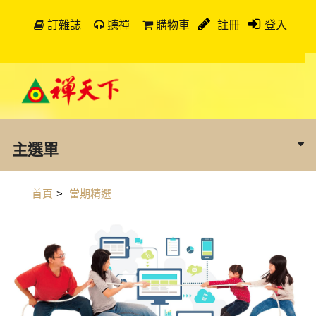
訂雜誌
聽禪
購物車
註冊
登入
主選單
首頁
>
當期精選