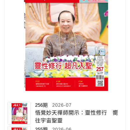
256期
2026-07
悟覺妙天禪師開示：靈性修行 嚮
往宇宙聖靈
255期
2026-06