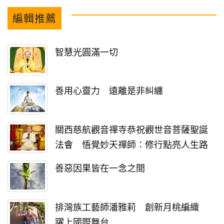
編輯推薦
智慧光圓滿一切
善用心靈力 遠離是非糾纏
關西慈航觀音禪寺恭祝觀世音菩薩聖誕
法會 悟覺妙天禪師：修行點亮人生路
善惡因果皆在一念之間
排灣族工藝師潘雅莉 創新月桃編織
躍上國際舞台