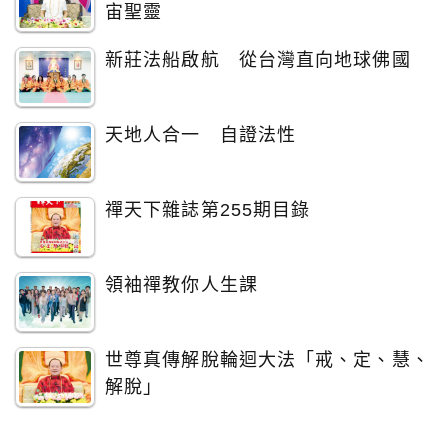
宙聖靈
新莊法船啟航 從台灣直向地球佛國
天地人合一 自證法性
禪天下雜誌第255期目錄
領袖禪教你人生課
世尊真傳解脫輪迴大法「戒、定、慧、
解脫」