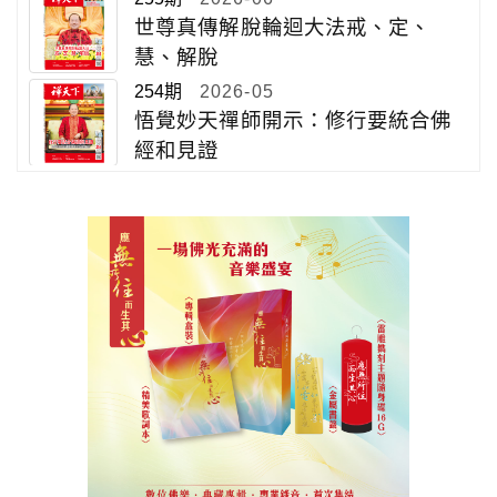
世尊真傳解脫輪迴大法戒、定、
慧、解脫
254期
2026-05
悟覺妙天禪師開示：修行要統合佛
經和見證