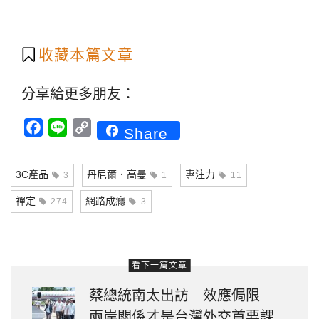
收藏本篇文章
分享給更多朋友：
Facebook
Line
Copy
Share
Link
3C產品
丹尼爾．高曼
專注力
3
1
11
禪定
網路成癮
274
3
看下一篇文章
蔡總統南太出訪 效應侷限
兩岸關係才是台灣外交首要課