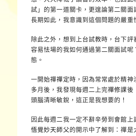
試」的第一道關卡，更遑論第二關面
長期如此，我意識到這個問題的嚴重
除此之外，想到上台試教時，台下評
容易怯場的我如何通過第二關面試呢
態。
一開始禪
禪定
時，因為常常處於精神
多月後，我發現每週二上完
禪修
課後
頭腦清晰敏銳，這正是我想要的！
因此每週二我一定不辭辛勞到會館上
悟覺妙天師父
的開示中了解到：禪是