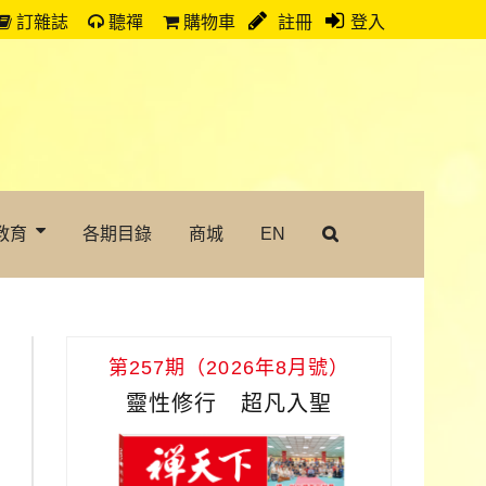
訂雜誌
聽禪
購物車
註冊
登入
教育
各期目錄
商城
EN
第257期（2026年8月號）
靈性修行 超凡入聖