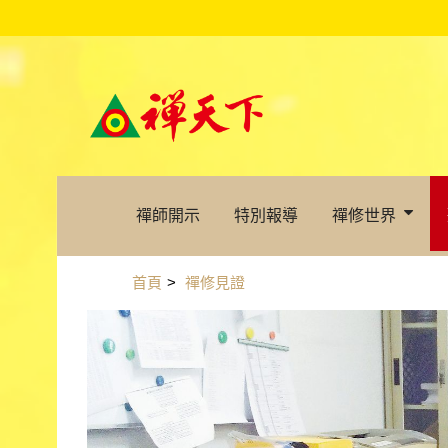
禪師開示
特別報導
禪修世界
首頁
>
禪修見證