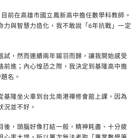
，目前在高雄市國立鳳新高中擔任數學科教師。
命力與智慧力造化，我不敢說「6年抗戰」一定
甄試，然而連續兩年鎩羽而歸，讓我開始感受
路前進；內心惶恐之際，我決定到基隆高中擔
榜題名。
從基隆坐火車到台北南港禪修會館上課，因為
狀況並不好。
目後，頭腦好像打結一般，精神耗盡、十分疲
粗心率大增，所以屢次無法考取「專業數學筆