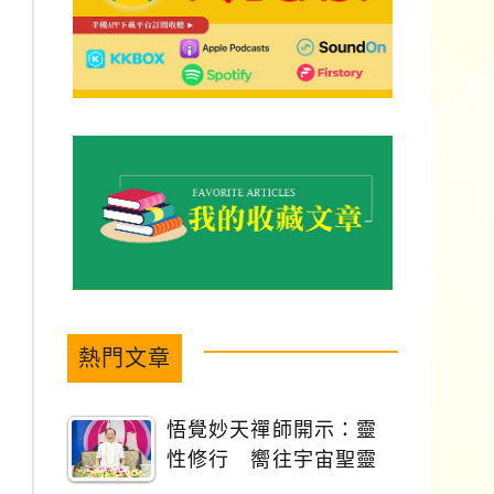
熱門文章
悟覺妙天禪師開示：靈
性修行 嚮往宇宙聖靈