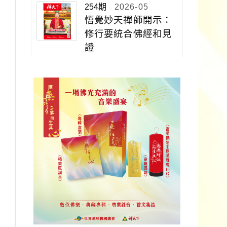
254期
2026-05
悟覺妙天禪師開示：
修行要統合佛經和見
證