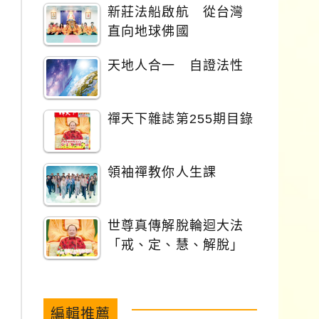
新莊法船啟航 從台灣
直向地球佛國
天地人合一 自證法性
禪天下雜誌第255期目錄
領袖禪教你人生課
世尊真傳解脫輪迴大法
「戒、定、慧、解脫」
編輯推薦