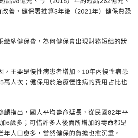
短絀98億元、今（2018）年約短絀262億元、
有改善，健保署推算3年後（2021年）健保費恐
乖繳納健保費，為何健保會出現財務短絀的狀
因，主要是慢性病患者增加。10年內慢性病患
135萬人次；健保用於治療慢性病的費用占比也
鴻麟指出，國人平均壽命延長，從民國82年平
年增加6歲多；可惜許多人後面所增加的壽命都是
老年人口愈多，當然健保的負擔也愈沉重。