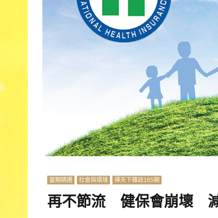
當期精選
社會與環境
禪天下雜誌165期
再不節流 健保會崩壞 