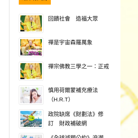
回饋社會 造福大眾
禪是宇宙森羅萬象
禪宗佛教三學之一：正戒
慎用荷爾蒙補充療法
（H.R.T）
政院缺席《財劃法》修
訂 財政補破網