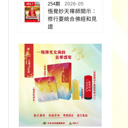
254期
2026-05
悟覺妙天禪師開示：
修行要統合佛經和見
證