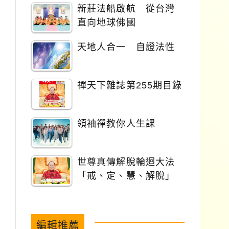
新莊法船啟航 從台灣
直向地球佛國
天地人合一 自證法性
禪天下雜誌第255期目錄
領袖禪教你人生課
世尊真傳解脫輪迴大法
「戒、定、慧、解脫」
編輯推薦