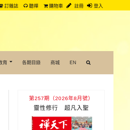
訂雜誌
聽禪
購物車
註冊
登入
教育
各期目錄
商城
EN
第257期（2026年8月號）
靈性修行 超凡入聖