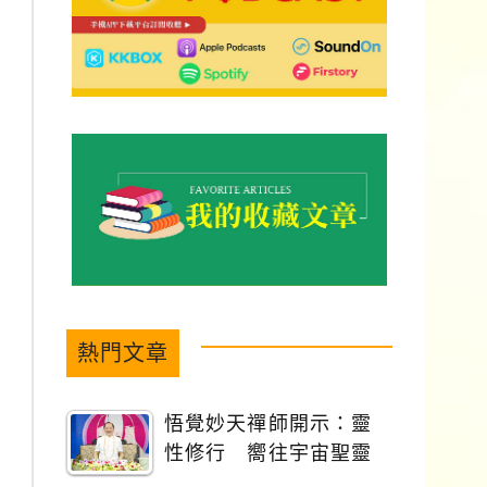
熱門文章
悟覺妙天禪師開示：靈
性修行 嚮往宇宙聖靈