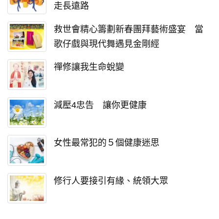
走長遠路
救世會精心籌劃新春團拜藝術盛宴 當
歌仔戲與現代舞遇見金剛經
禪修讓我生命蛻變
減壓4忠告 讓你更健康
女性最常犯的５個健康迷思
修行人要接引有緣、統領大眾