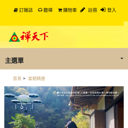
訂雜誌
聽禪
購物車
註冊
登入
主選單
首頁
>
當期精選