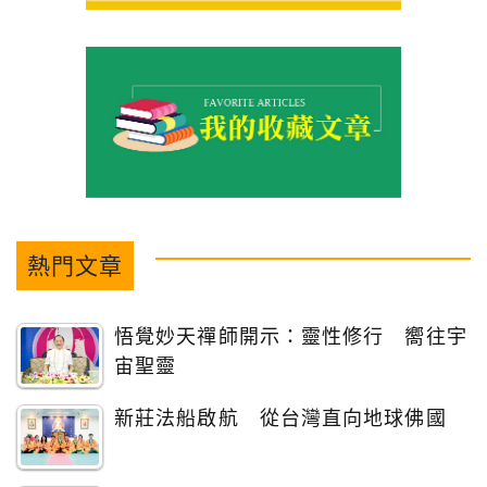
熱門文章
悟覺妙天禪師開示：靈性修行 嚮往宇
宙聖靈
新莊法船啟航 從台灣直向地球佛國