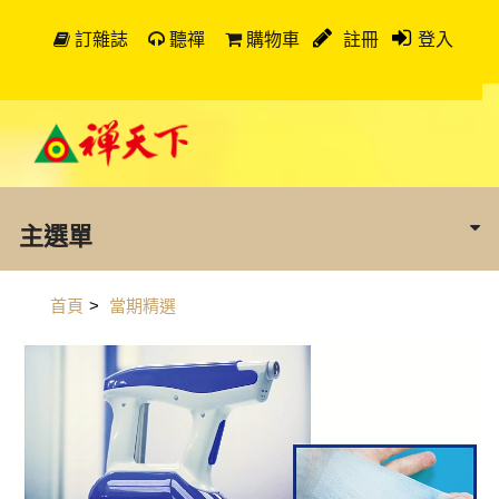
訂雜誌
聽禪
購物車
註冊
登入
主選單
首頁
>
當期精選