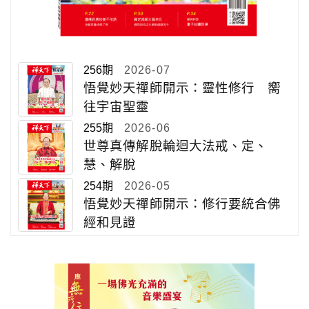
256期
2026-07
悟覺妙天禪師開示：靈性修行 嚮
往宇宙聖靈
255期
2026-06
世尊真傳解脫輪迴大法戒、定、
慧、解脫
254期
2026-05
悟覺妙天禪師開示：修行要統合佛
經和見證