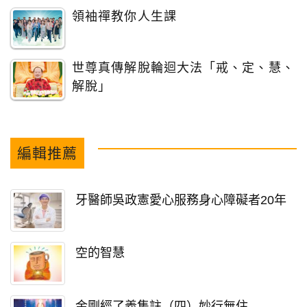
領袖禪教你人生課
世尊真傳解脫輪迴大法「戒、定、慧、
解脫」
編輯推薦
牙醫師吳政憲愛心服務身心障礙者20年
空的智慧
金剛經了義集註（四）妙行無住