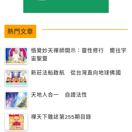
熱門文章
悟覺妙天禪師開示：靈性修行 嚮往宇
宙聖靈
新莊法船啟航 從台灣直向地球佛國
天地人合一 自證法性
禪天下雜誌第255期目錄