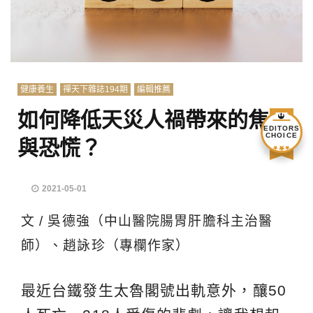
健康養生
禪天下雜誌194期
編輯推薦
如何降低天災人禍帶來的焦慮
EDITORS
CHOICE
與恐慌？
2021-05-01
文 / 吳德強（中山醫院腸胃肝膽科主治醫
師）、趙詠珍（專欄作家）
最近台鐵發生太魯閣號出軌意外，釀50