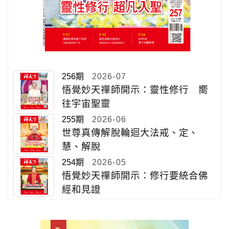
256期
2026-07
悟覺妙天禪師開示：靈性修行 嚮
往宇宙聖靈
255期
2026-06
世尊真傳解脫輪迴大法戒、定、
慧、解脫
254期
2026-05
悟覺妙天禪師開示：修行要統合佛
經和見證