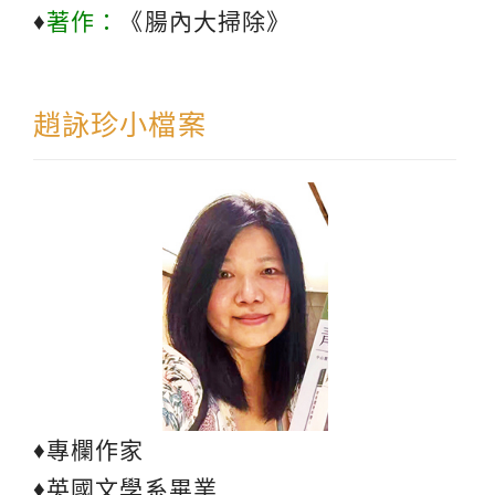
♦
著作：
《腸內大掃除》
趙詠珍小檔案
♦專欄作家
♦英國文學系畢業